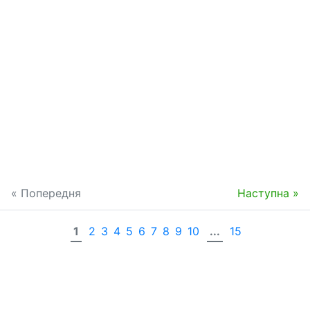
« Попередня
Наступна »
1
2
3
4
5
6
7
8
9
10
...
15