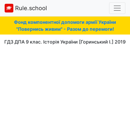
Rule.school
Фонд компонентної допомоги армії України
"Повернись живим" - Разом до перемоги!
ГДЗ ДПА 9 клас. Історія України [Горинський І.] 2019