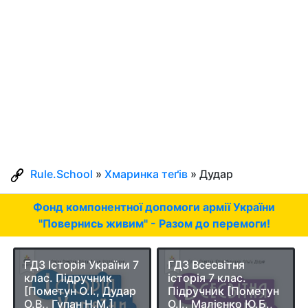
Rule.School
»
Хмаринка теґів
» Дудар
Фонд компонентної допомоги армії України
"Повернись живим" - Разом до перемоги!
ГДЗ Історія України 7
ГДЗ Всесвітня
клас. Підручник
історія 7 клас.
[Пометун О.І., Дудар
Підручник [Пометун
О.В., Гупан Н.М.]
О.І., Малієнко Ю.Б.,