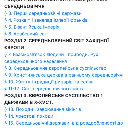
СЕРЕДНЬОВІЧЧЯ
§ 3. Перші середньовічні держави
§ 4. Розквіт і занепад імперії франків
§ 5. Візантійська імперія
§ 6. Арабський світ
РОЗДІЛ 2. СЕРЕДНЬОВІЧНИЙ СВІТ ЗАХІДНОЇ
ЄВРОПИ
§ 7. Взаємозв’язок людини і природи. Рух
середньовічного населення
§ 8. Середньовічне європейське суспільство
§ 9. Християнська церква в ранньому середньовіччі
§ 10. Життя і традиції рицарів та селян
§ 11-12. Світ середньовічного міста
РОЗДІЛ 3. ЄВРОПЕЙСЬКЕ СУСПІЛЬСТВО 1
ДЕРЖАВИ В
X
-
XV
СТ.
§ 13. Походи і завоювання вікінгів
§ 14. Хрестові походи
§ 15. Середньовічні держави: від роздробленості до