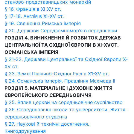
станово-представницьких монархій
§ 16. Франція в XI-XV ст.
§ 17-18. Англія в XІ-XV ст.
§ 19. Священна Римська імперія
§ 20. Держави Середземномор’я в середні віки
РОЗДІЛ 4. ВИНИКНЕННЯ Й РОЗВИТОК ДЕРЖАВ
ЦЕНТРАЛЬНОЇ ТА СХІДНОЇ ЄВРОПИ В
XI
-
XV
СТ.
ОСМАНСЬКА ІМПЕРІЯ
§ 21-22. Держави Центральної та Східної Європи X-
XV ст.
§ 23. Землі Північно-Східної Русі в X1-XV ст.
§ 24. Османська імперія. Правління Мехмеда II
РОЗДІЛ 5. МАТЕРІАЛЬНЕ І ДУХОВНЕ ЖИТТЯ
ЄВРОПЕЙСЬКОГО СЕРЕДНЬОВІЧЧЯ
§ 25. Вплив церкви на середньовічне суспільство
§ 26. Середньовічні школи та університети. Життя
середньовічного студента
§ 27. Наукові й технічні досягнення.
Книгодрукування