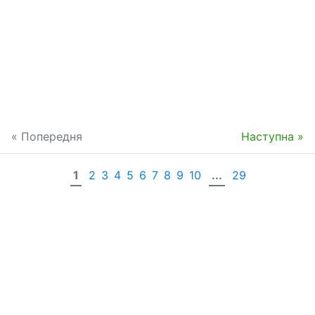
« Попередня
Наступна »
1
2
3
4
5
6
7
8
9
10
...
29