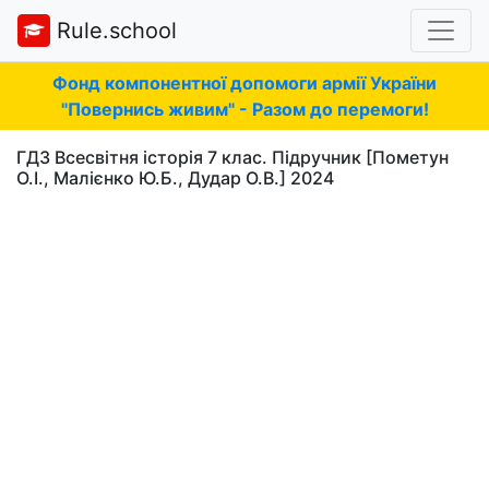
Rule.school
Фонд компонентної допомоги армії України
"Повернись живим" - Разом до перемоги!
ГДЗ Всесвітня історія 7 клас. Підручник [Пометун
О.І., Малієнко Ю.Б., Дудар О.В.] 2024