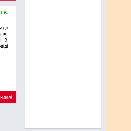
І.В.
м до
лас.
. В.
віді
и далі