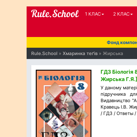
1 КЛАС
2 КЛАС
Фонд компоне
Rule.School
»
Хмаринка теґів
» Жирська
ГДЗ Біологія 8
Жирська Г.Я.
У даному матер
підручника дл
Видавництво "Ас
Кравець І.В. Жи
/ ГДЗ / Ответы 