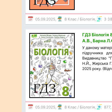
05.09.2025,
8 Клас
/
Біологія
,
3 3
ГДЗ Біологія 
А.В., Барна Л
У даному матер
підручника дл
Видавництво "П
Н.Й., Жирська Г
2025 року. (Відп
05.09.2025,
8 Клас
/
Біологія
,
877