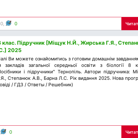
80,
0
Читат
8 клас. Підручник [Міщук Н.Й., Жирська Г.Я., Степа
.С.] 2025
іалі Ви можете ознайомитись з готовим домашнім завдання
я закладів загальної середньої освіти з біології 8 к
осібники і підручники" Тернопіль. Автори підручника: М
.Я., Степанюк А.В., Барна Л.С. Рік видання 2025. Нова прог
овіді / ГДЗ / Ответы / Решебник)
,
0
Читат