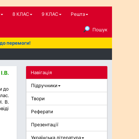
8 КЛАС
9 КЛАС
Решта
Пошук
 до перемоги!
Навігація
І.В.
Підручники
м до
лас.
Твори
. В.
віді
Реферати
Презентації
Українська література