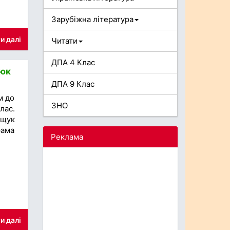
Зарубіжна література
и далі
Читати
ДПА 4 Клас
нюк
ДПА 9 Клас
м до
ЗНО
лас.
іщук
рама
Реклама
и далі