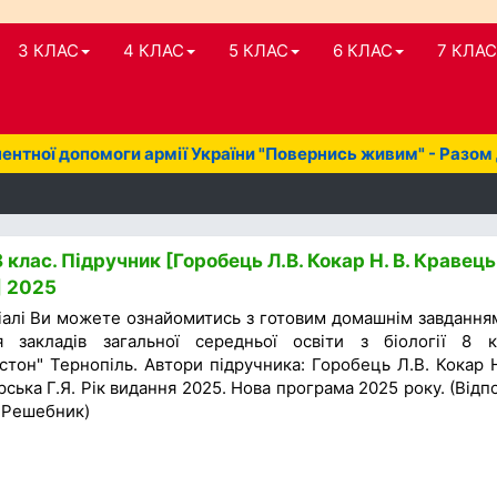
3 КЛАС
4 КЛАС
5 КЛАС
6 КЛАС
7 КЛАС
нтної допомоги армії України "Повернись живим" - Разом
 клас. Підручник [Горобець Л.В. Кокар Н. В. Кравець 
] 2025
іалі Ви можете ознайомитись з готовим домашнім завдання
я закладів загальної середньої освіти з біології 8 к
тон" Тернопіль. Автори підручника: Горобець Л.В. Кокар Н
рська Г.Я. Рік видання 2025. Нова програма 2025 року. (Відпо
/ Решебник)