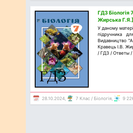
ГДЗ Біологія 7
Жирська Г.Я.
У даному матер
підручника дл
Видавництво "Ас
Кравець І.В. Жи
/ ГДЗ / Ответы 
28.10.2024,
7 Клас
/
Біологія
,
9 22