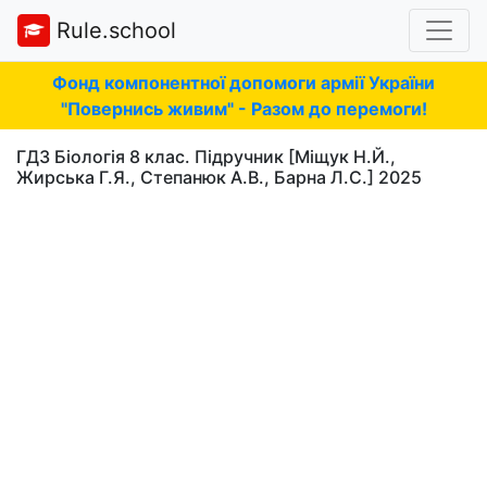
Rule.school
Фонд компонентної допомоги армії України
"Повернись живим" - Разом до перемоги!
ГДЗ Біологія 8 клас. Підручник [Міщук Н.Й.,
Жирська Г.Я., Степанюк А.В., Барна Л.С.] 2025