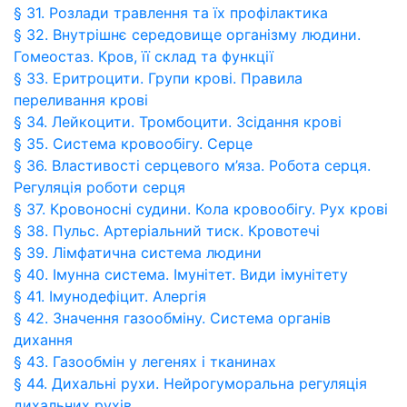
§ 31. Розлади травлення та їх профілактика
§ 32. Внутрішнє середовище організму людини.
Гомеостаз. Кров, її склад та функції
§ 33. Еритроцити. Групи крові. Правила
переливання крові
§ 34. Лейкоцити. Тромбоцити. Зсідання крові
§ 35. Система кровообігу. Серце
§ 36. Властивості серцевого м’яза. Робота серця.
Регуляція роботи серця
§ 37. Кровоносні судини. Кола кровообігу. Рух крові
§ 38. Пульс. Артеріальний тиск. Кровотечі
§ 39. Лімфатична система людини
§ 40. Імунна система. Імунітет. Види імунітету
§ 41. Імунодефіцит. Алергія
§ 42. Значення газообміну. Система органів
дихання
§ 43. Газообмін у легенях і тканинах
§ 44. Дихальні рухи. Нейрогуморальна регуляція
дихальних рухів