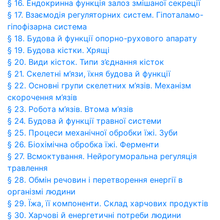
§ 16. Ендокринна функція залоз змішаної секреції
§ 17. Взаємодія регуляторних систем. Гіпоталамо-
гіпофізарна система
§ 18. Будова й функції опорно-рухового апарату
§ 19. Будова кістки. Хрящі
§ 20. Види кісток. Типи з’єднання кісток
§ 21. Скелетні м’язи, їхня будова й функції
§ 22. Основні групи скелетних м’язів. Механізм
скорочення м’язів
§ 23. Робота м’язів. Втома м’язів
§ 24. Будова й функції травної системи
§ 25. Процеси механічної обробки їжі. Зуби
§ 26. Біохімічна обробка їжі. Ферменти
§ 27. Всмоктування. Нейрогуморальна регуляція
травлення
§ 28. Обмін речовин і перетворення енергії в
організмі людини
§ 29. Їжа, її компоненти. Склад харчових продуктів
§ 30. Харчові й енергетичні потреби людини