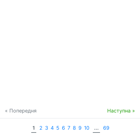
« Попередня
Наступна »
1
2
3
4
5
6
7
8
9
10
...
69