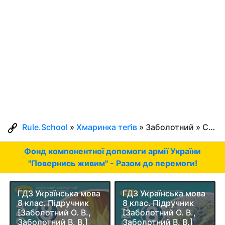
Rule.School
»
Хмаринка теґів
» Заболотний » Сторінка 2
Фонд компонентної допомоги армії України
"Повернись живим" - Разом до перемоги!
ГДЗ Українська мова
ГДЗ Українська мова
8 клас. Підручник
8 клас. Підручник
[Заболотний О. В.,
[Заболотний О. В.,
Заболотний В. В.]
Заболотний В. В.]