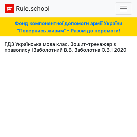
Rule.school
Фонд компонентної допомоги армії України
"Повернись живим" - Разом до перемоги!
ГДЗ Українська мова клас. Зошит-тренажер з
правопису [Заболотний В.В. Заболотна О.В.] 2020