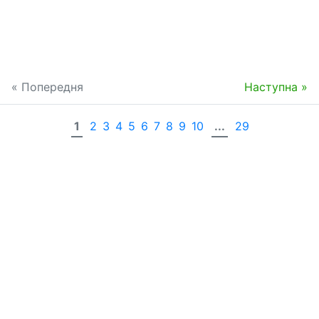
« Попередня
Наступна »
1
2
3
4
5
6
7
8
9
10
...
29