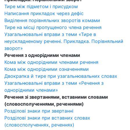
Тире між підметом і присудком
Написання прикладок через дефіс
Виділення порівняльних зворотів комами
Тире на місці пропущеного члена речення
Узагальнювальні вправи з теми «Тире в
неускладненому реченні. Прикладка. Порівняльний
зворот»
Речення з однорідними членами
Кома між однорідними членами речення
Кома між однорідними означеннями
Двокрапка й тире при узагальнювальних словах
Узагальнювальні вправи з теми «Речення з
однорідними членами»
Речення зі звертаннями, вставними словами
(словосполученнями, реченнями)
Розділові знаки при звертанні
Розділові знаки при вставних словах
(словосполученнях, реченнях)