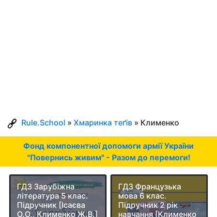
Rule.School
»
Хмаринка теґів
» Клименко
Фонд компонентної допомоги армії України
"Повернись живим" - Разом до перемоги!
ГДЗ Зарубіжна
ГДЗ Французька
література 5 клас.
мова 6 клас.
Підручник [Ісаєва
Підручник 2 рік
О.О., Клименко Ж.В.]
навчання [Клименко