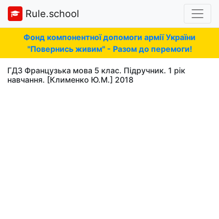
Rule.school
Фонд компонентної допомоги армії України
"Повернись живим" - Разом до перемоги!
ГДЗ Французька мова 5 клас. Підручник. 1 рік
навчання. [Клименко Ю.М.] 2018