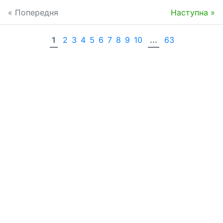
« Попередня
Наступна »
1
2
3
4
5
6
7
8
9
10
...
63