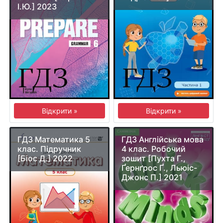
І.Ю.] 2023
Відкрити »
Відкрити »
ГДЗ Математика 5
ГДЗ Англійська мова
клас. Підручник
4 клас. Робочий
[Біос Д.] 2022
зошит [Пухта Г.,
Ґернґрос Ґ., Льюіс-
Джонс П.] 2021