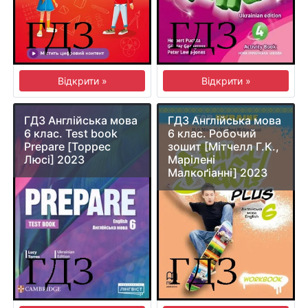
Відкрити »
Відкрити »
ГДЗ Англійська мова
ГДЗ Англійська мова
6 клас. Test book
6 клас. Робочий
Prepare [Торрес
зошит [Мітчелл Г.К.,
Люсі] 2023
Марілені
Малкоґіанні] 2023