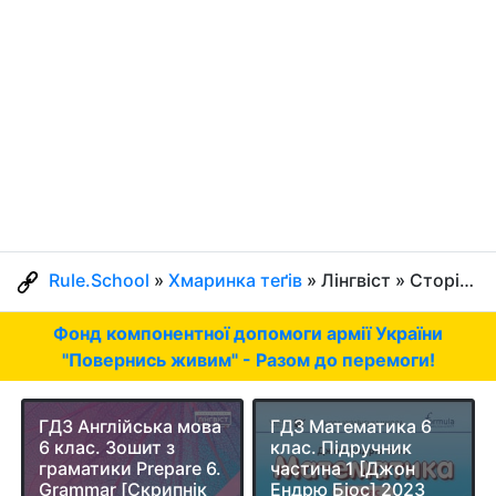
Rule.School
»
Хмаринка теґів
» Лінгвіст » Сторінка 2
Фонд компонентної допомоги армії України
"Повернись живим" - Разом до перемоги!
ГДЗ Англійська мова
ГДЗ Математика 6
6 клас. Зошит з
клас. Підручник
граматики Prepare 6.
частина 1 [Джон
Grammar [Скрипнік
Ендрю Біос] 2023