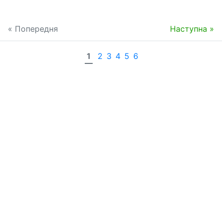
« Попередня
Наступна »
1
2
3
4
5
6