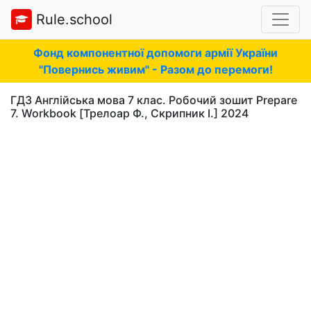
Rule.school
Фонд компонентної допомоги армії України
"Повернись живим" - Разом до перемоги!
ГДЗ Англійська мова 7 клас. Робочий зошит Prepare
7. Workbook [Трелоар Ф., Скрипник І.] 2024