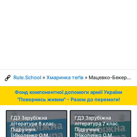
Rule.School
»
Хмаринка теґів
» Мацевко-Бекерська
Фонд компонентної допомоги армії України
"Повернись живим" - Разом до перемоги!
ГДЗ Зарубіжна
ГДЗ Зарубіжна
література 8 клас.
література 7 клас.
Підручник
Підручник
[Ніколенко О.М.,
[Ніколенко О.М.,