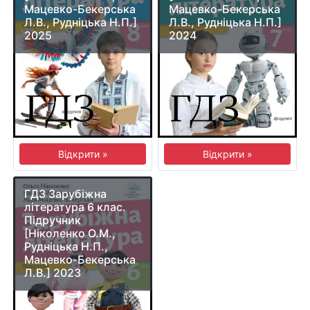
Мацевко-Бекерська
Мацевко-Бекерська
Л.В., Рудніцька Н.П.]
Л.В., Рудніцька Н.П.]
2025
2024
Відкрити »
Відкрити »
ГДЗ Зарубіжна
література 6 клас.
Підручник
[Ніколенко О.М.,
Рудніцька Н.П.,
Мацевко-Бекерська
Л.В.] 2023