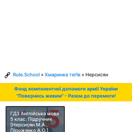
Rule.School
»
Хмаринка теґів
» Нерсисян
Фонд компонентної допомоги армії України
"Повернись живим" - Разом до перемоги!
ГДЗ Англійська мова
5 клас. Підручник
[Нерсисян М.А.,
Піроженко А.О.]