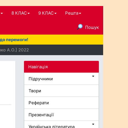
8 КЛАС
9 КЛАС
Решта
Пошук
 до перемоги!
ко А.О.] 2022
Навігація
Підручники
Твори
Реферати
Презентації
Українська література