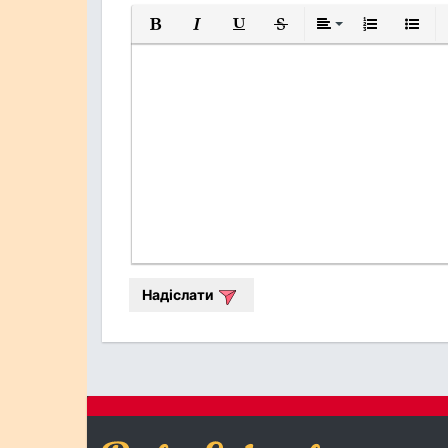
Жирний
Курсив
Підкреслений
Закреслений
Вирівнювання
Нумерований
Марков
Надіслати