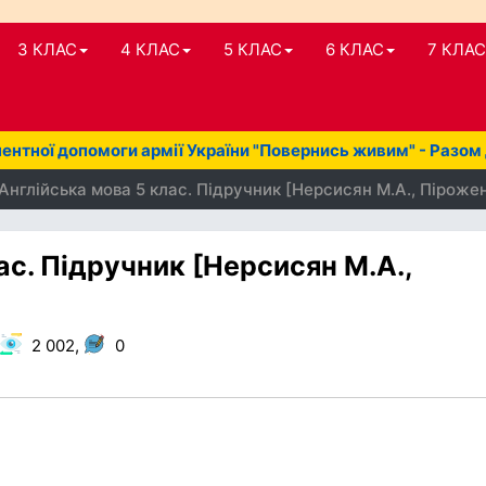
3 КЛАС
4 КЛАС
5 КЛАС
6 КЛАС
7 КЛАС
нтної допомоги армії України "Повернись живим" - Разом
Англійська мова 5 клас. Підручник [Нерсисян М.А., Пірожен
ас. Підручник [Нерсисян М.А.,
2 002,
0