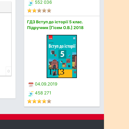
552 036
ГДЗ Вступ до історії 5 клас.
Підручник [Гісем О.В.] 2018
0
04.09.2019
458 271