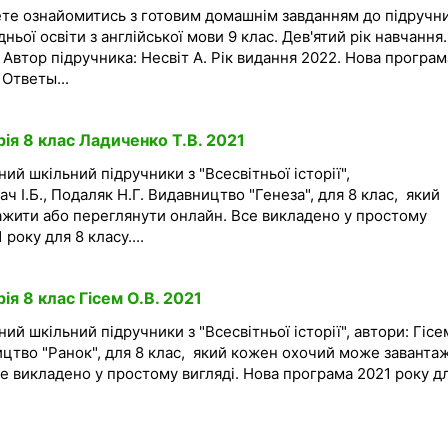
ете ознайомитись з готовим домашнім завданням до підручн
ньої освіти з англійської мови 9 клас. Дев'ятий рік навчання.
 Автор підручника: Несвіт А. Рік видання 2022. Нова програм
 Ответы...
рія 8 клас Ладиченко Т.В. 2021
ий шкільний підручники з "Всесвітньої історії",
ач І.Б., Подаляк Н.Г. Видавництво "Генеза", для 8 клас, який
жити або переглянути онлайн. Все викладено у простому
року для 8 класу....
ія 8 клас Гісем О.В. 2021
ий шкільний підручники з "Всесвітньої історії", автори: Гісе
ицтво "Ранок", для 8 клас, який кожен охочий може заванта
е викладено у простому вигляді. Нова програма 2021 року д