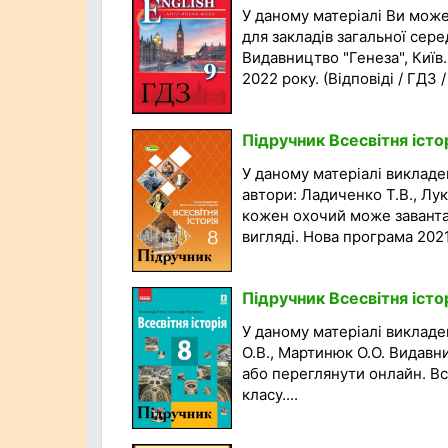
У даному матеріалі Ви мож
для закладів загальної серед
Видавництво "Генеза", Київ.
2022 року. (Відповіді / ГДЗ /
Підручник Всесвітня істо
У даному матеріалі викладен
автори: Ладиченко Т.В., Лук
кожен охочий може заванта
вигляді. Нова програма 2021 
Підручник Всесвітня істор
У даному матеріалі викладен
О.В., Мартинюк О.О. Видавн
або переглянути онлайн. Вс
класу....