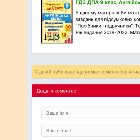
ГДЗ ДПА 9 клас. Англійс
У даному матеріалі Ви мож
завдань для підсумкових ко
"Посібники і підручники", Т
Рік видання 2018-2022. Мате
У даній публікації ще немає коментарів. Хоч
Додати коментар