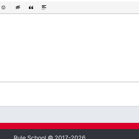
 список
аний список
смайли
Insert hidden text
Insert Quote
Insert spoiler
Rule.School © 2017-2026