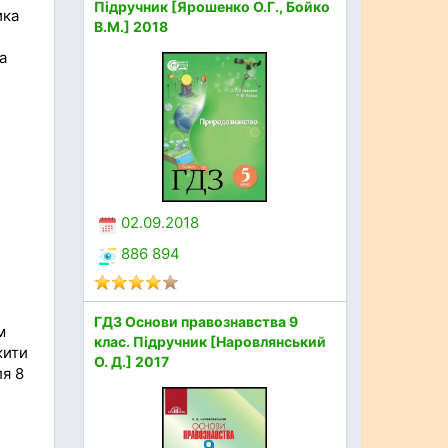
Підручник [Ярошенко О.Г., Бойко
ика
В.М.] 2018
а
02.09.2018
886 894
ГДЗ Основи правознавства 9
м
клас. Підручник [Наровлянський
жити
О. Д.] 2017
ля 8