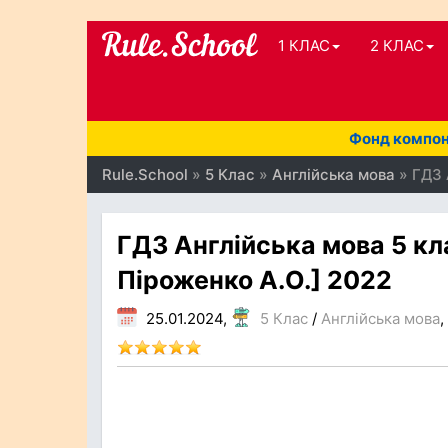
1 КЛАС
2 КЛАС
Фонд компоне
Rule.School
»
5 Клас
»
Англійська мова
» ГДЗ 
ГДЗ Англійська мова 5 кл
Піроженко А.О.] 2022
25.01.2024,
5 Клас
/
Англійська мова
,