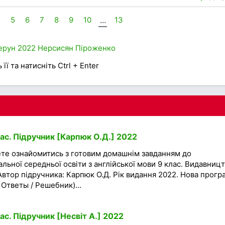
4
5
6
7
8
9
10
...
13
ерун
2022
Нерсисян
Піроженко
її та натисніть Ctrl + Enter
ас. Підручник [Карпюк О.Д.] 2022
ете ознайомитись з готовим домашнім завданням до
альної середньої освіти з англійської мови 9 клас. Видавниц
Автор підручника: Карпюк О.Д. Рік видання 2022. Нова прогр
/ Ответы / Решебник)...
ас. Підручник [Несвіт А.] 2022