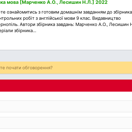
ька мова [Марченко А.О., Лесишин Н.Л.] 2022
ете ознайомитись з готовим домашнім завданням до збірника
нтрольних робіт з англійської мови 9 клас. Видавництво
ернопіль. Автори збірника завдань: Марченко А.О., Лесишин 
ріали збірника...
ете почати обговорення?