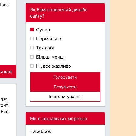
Нова
Як Вам оновлений дизайн
сайту?
Супер
Нормально
Так собі
Більш-менш
Ні, все жахливо
и далі
Голосувати
Результати
Інші опитування
ори:
он",
 Все
Ми в соціальних мережах
Facebook