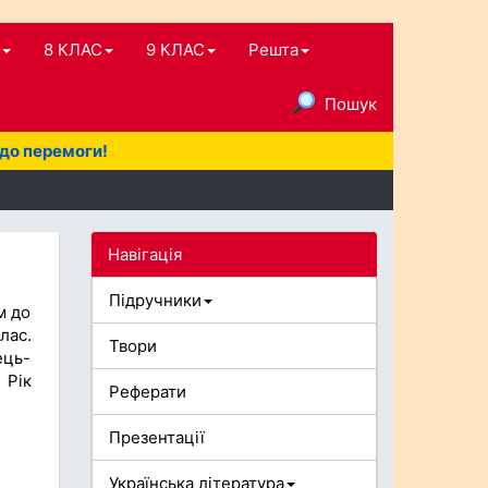
8 КЛАС
9 КЛАС
Решта
Пошук
 до перемоги!
Навігація
Підручники
м до
лас.
Твори
ець-
 Рік
Реферати
Презентації
Українська література