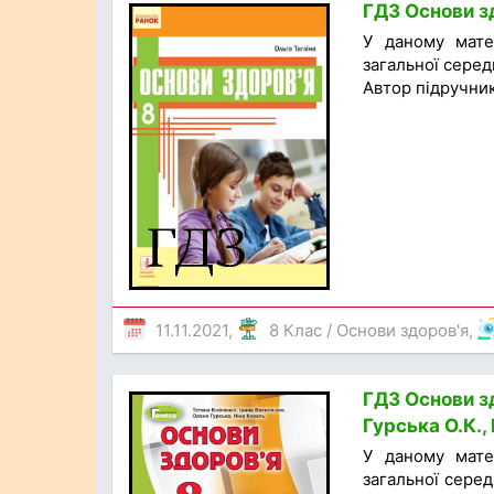
ГДЗ Основи зд
У даному мате
загальної середн
Автор підручник
11.11.2021,
8 Клас
/
Основи здоров'я
,
ГДЗ Основи зд
Гурська О.К.,
У даному мате
загальної серед