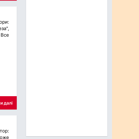
ори:
за",
 Все
и далі
тор:
може