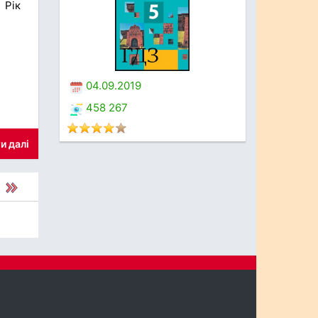
 Рік
04.09.2019
458 267
и далі