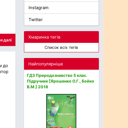
Instagram
Twitter
Хмаринка тегів
и далі
Список всіх тегів
Найпопулярніше
м до
втор
ГДЗ Природознавство 5 клас.
Підручник [Ярошенко О.Г., Бойко
В.М.] 2018