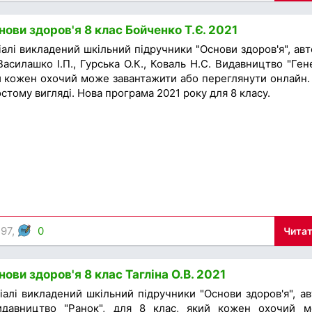
ови здоров'я 8 клас Бойченко Т.Є. 2021
алі викладений шкільний підручники "Основи здоров'я", авт
Василашко І.П., Гурська О.К., Коваль Н.С. Видавництво "Гене
ий кожен охочий може завантажити або переглянути онлайн.
стому вигляді. Нова програма 2021 року для 8 класу.
297,
0
Читат
ови здоров'я 8 клас Тагліна О.В. 2021
алі викладений шкільний підручники "Основи здоров'я", ав
Видавництво "Ранок", для 8 клас, який кожен охочий 