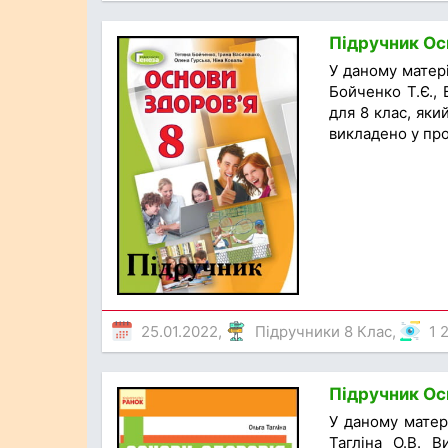
Підручник Осн
У даному матері
Бойченко Т.Є., 
для 8 клас, як
викладено у про
25.01.2022,
Підручники 8 Клас
,
1 
Підручник Осн
У даному матері
Тагліна О.В. 