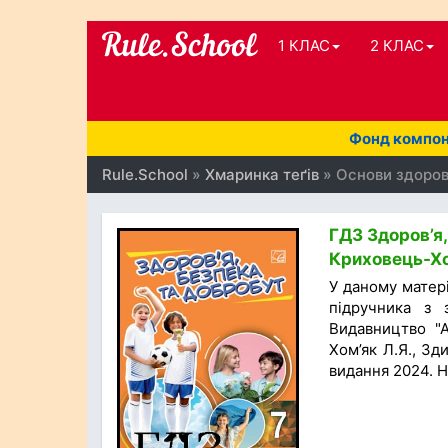
1 КЛАС
2 КЛАС
Фонд компоне
Rule.School
»
Хмаринка теґів
» Основи здоров'
ГДЗ Здоров’я,
Криховець-Хо
У даному матер
підручника з 
Видавництво "А
Хом’як Л.Я., Зд
видання 2024. Н