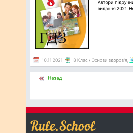
Автори підручни
видання 2021. Н
10.11.2021,
8 Клас
/
Основи здоров'я
,
Назад