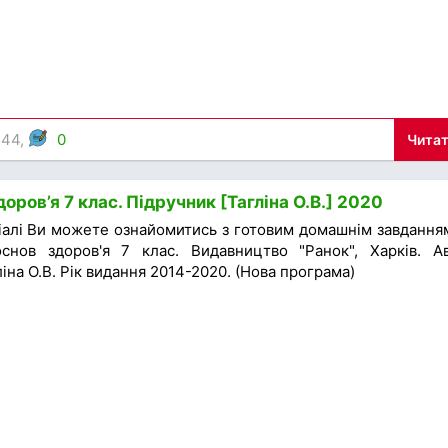
544,
0
Читат
оров’я 7 клас. Підручник [Тагліна О.В.] 2020
іалі Ви можете ознайомитись з готовим домашнім завдання
снов здоров'я 7 клас. Видавництво "Ранок", Харків. А
ліна О.В. Рік видання 2014-2020. (Нова програма)