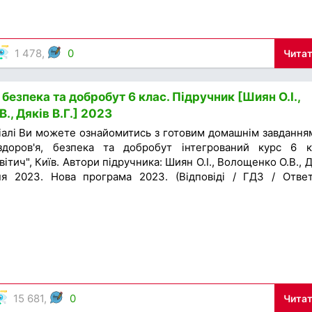
1 478,
0
Читат
 безпека та добробут 6 клас. Підручник [Шиян О.І.,
., Дяків В.Г.] 2023
іалі Ви можете ознайомитись з готовим домашнім завдання
здоров'я, безпека та добробут інтегрований курс 6 к
ітич", Київ. Автори підручника: Шиян О.І., Волощенко О.В., Д
ня 2023. Нова програма 2023. (Відповіді / ГДЗ / Отве
15 681,
0
Читат