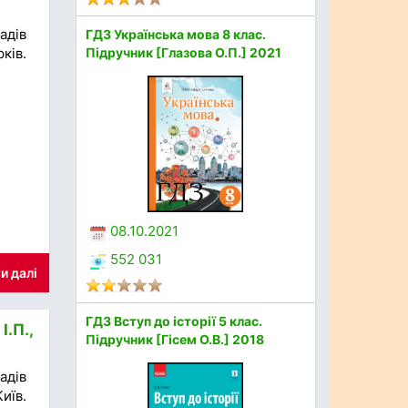
адів
ГДЗ Українська мова 8 клас.
ків.
Підручник [Глазова О.П.] 2021
08.10.2021
552 031
и далі
ГДЗ Вступ до історії 5 клас.
І.П.,
Підручник [Гісем О.В.] 2018
адів
иїв.