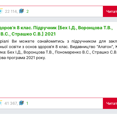
22 114,
2
Читат
оров’я 8 клас. Підручник [Бех І.Д., Воронцова Т.В.,
В.С., Страшко С.В.] 2021
ріалі Ви можете ознайомитись з підручником для закл
ньої освіти з основ здоров'я 8 клас. Видавництво "Алатон", К
ка: Бех І.Д., Воронцова Т.В., Пономаренко В.С., Страшко С.В.
ова програма 2021 року.
41 367,
1
Читат