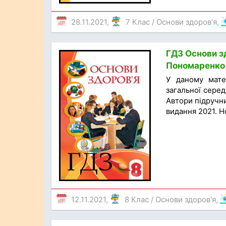
28.11.2021,
7 Клас
/
Основи здоров'я
,
ГДЗ Основи зд
Пономаренко 
У даному мате
загальної серед
Автори підручни
видання 2021. Н
12.11.2021,
8 Клас
/
Основи здоров'я
,