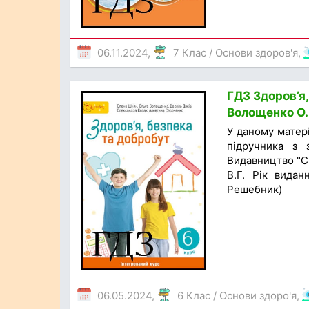
06.11.2024,
7 Клас
/
Основи здоров'я
,
ГДЗ Здоров’я,
Волощенко О.В
У даному матер
підручника з 
Видавництво "Св
В.Г. Рік видан
Решебник)
06.05.2024,
6 Клас
/
Основи здоро'я
,