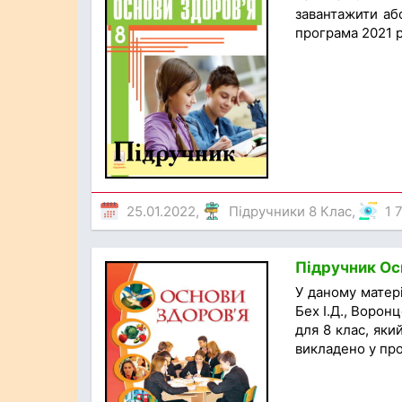
завантажити аб
програма 2021 р
25.01.2022,
Підручники 8 Клас
,
1 
Підручник Осн
У даному матері
Бех І.Д., Ворон
для 8 клас, як
викладено у про