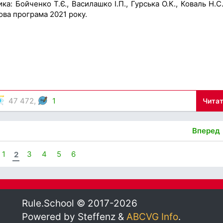
ка: Бойченко Т.Є., Василашко І.П., Гурська О.К., Коваль Н.С.
ова програма 2021 року.
47 472,
1
Читат
Вперед
1
2
3
4
5
6
Rule.School © 2017-2026
Powered by Steffenz &
ABCVG Info
.