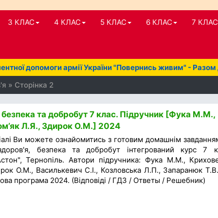
3 КЛАС
4 КЛАС
5 КЛАС
6 КЛАС
7 КЛАС
нтної допомоги армії України "Повернись живим" - Разом
я » Сторінка 2
 безпека та добробут 7 клас. Підручник [Фука М.М.,
м’як Л.Я., Здирок О.М.] 2024
іалі Ви можете ознайомитись з готовим домашнім завдання
здоров'я, безпека та добробут інтегрований курс 7 к
стон", Тернопіль. Автори підручника: Фука М.М., Крихов
ирок О.М., Василькевич С.І., Козловська Л.П., Запаранюк Т.В.
ова програма 2024. (Відповіді / ГДЗ / Ответы / Решебник)