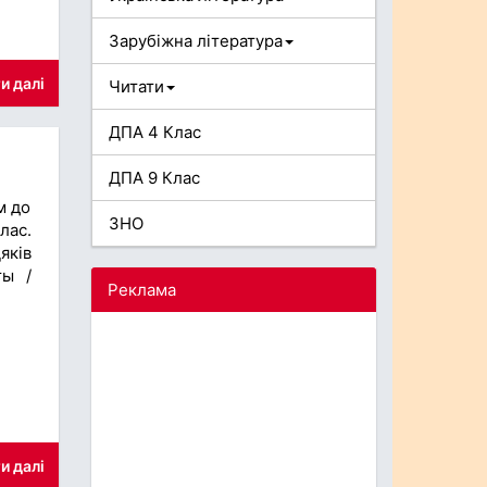
Зарубіжна література
и далі
Читати
ДПА 4 Клас
ДПА 9 Клас
м до
ЗНО
лас.
яків
ты /
Реклама
и далі