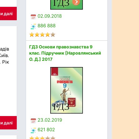
и далі
02.09.2018
886 888
ГДЗ Основи правознавства 9
адів
клас. Підручник [Наровлянський
иїв.
О. Д.] 2017
 Рік
23.02.2019
и далі
621 802