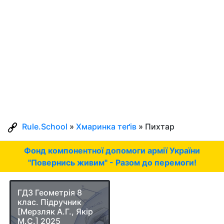
Rule.School
»
Хмаринка теґів
» Пихтар
Фонд компонентної допомоги армії України
"Повернись живим" - Разом до перемоги!
ГДЗ Геометрія 8
клас. Підручник
[Мерзляк А.Г., Якір
М.С.] 2025