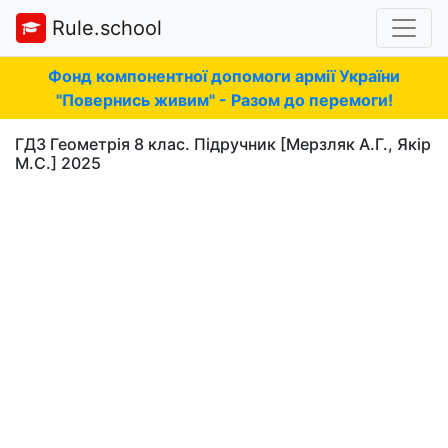
Rule.school
Фонд компонентної допомоги армії України
"Повернись живим" - Разом до перемоги!
ГДЗ Геометрія 8 клас. Підручник [Мерзляк А.Г., Якір
М.С.] 2025