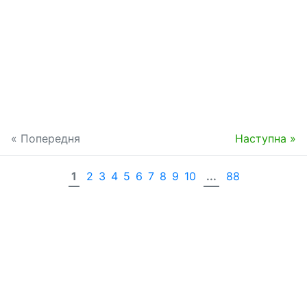
« Попередня
Наступна »
1
2
3
4
5
6
7
8
9
10
...
88