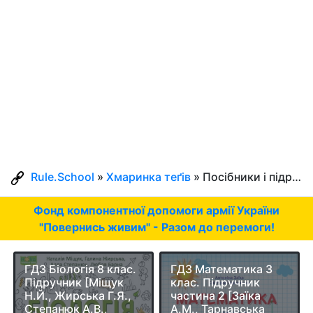
Rule.School
»
Хмаринка теґів
» Посібники і підручники
Фонд компонентної допомоги армії України
"Повернись живим" - Разом до перемоги!
ГДЗ Біологія 8 клас.
ГДЗ Математика 3
Підручник [Міщук
клас. Підручник
Н.Й., Жирська Г.Я.,
частина 2 [Заїка
Степанюк А.В.,
А.М., Тарнавська