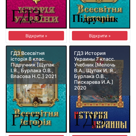
Відкрити »
Відкрити »
ГДЗ Всесвітня
ГДЗ История
історія 8 клас.
Украины 7 класс.
Підручник [Щупак
Учебник [Мелочь
І.Я., Бурлака О.В.,
В.А., Щупак И. Я.,
Власова Н.С.] 2021
Бурлака О.В.,
Пискарева И.А.]
2020