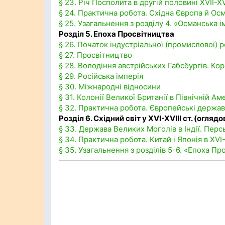
§ 23. Річ Посполита в другій половині XVII-XVI
§ 24. Практична робота. Східна Європа й Осма
§ 25. Узагальнення з розділу 4. «Османська і
Розділ 5. Епоха Просвітництва
§ 26. Початок індустріальної (промислової) 
§ 27. Просвітництво
§ 28. Володіння австрійських Габсбургів. Ко
§ 29. Російська імперія
§ 30. Міжнародні відносини
§ 31. Колонії Великої Британії в Північній А
§ 32. Практична робота. Європейські держа
Розділ 6. Східний світ у XVI-XVIII ст. (оглядо
§ 33. Держава Великих Моголів в Індії. Перс
§ 34. Практична робота. Китай і Японія в XVI-X
§ 35. Узагальнення з розділів 5-6. «Епоха Про