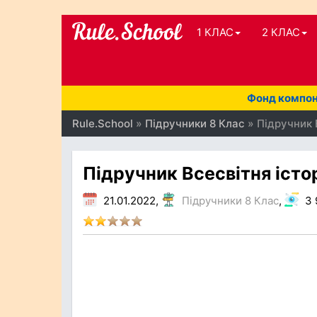
1 КЛАС
2 КЛАС
Фонд компоне
Rule.School
»
Підручники 8 Клас
» Підручник В
Підручник Всесвітня істор
21.01.2022,
Підручники 8 Клас
,
3 