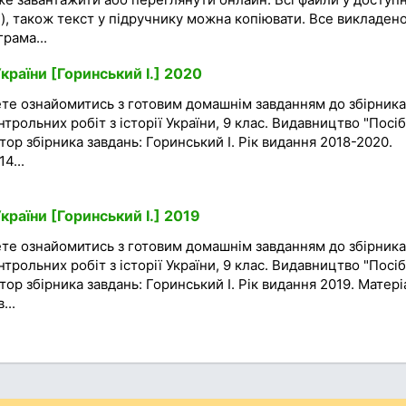
), також текст у підручнику можна копіювати. Все викладено
рама...
України [Горинський І.] 2020
ете ознайомитись з готовим домашнім завданням до збірника
трольних робіт з історії України, 9 клас. Видавництво "Посі
втор збірника завдань: Горинський І. Рік видання 2018-2020.
4...
країни [Горинський І.] 2019
ете ознайомитись з готовим домашнім завданням до збірника
трольних робіт з історії України, 9 клас. Видавництво "Посі
втор збірника завдань: Горинський І. Рік видання 2019. Матер
...