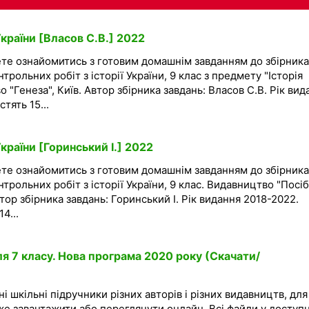
України [Власов С.В.] 2022
ете ознайомитись з готовим домашнім завданням до збірника
трольних робіт з історії України, 9 клас з предмету "Історія
о "Генеза", Київ. Автор збірника завдань: Власов С.В. Рік вид
тять 15...
країни [Горинський І.] 2022
ете ознайомитись з готовим домашнім завданням до збірника
трольних робіт з історії України, 9 клас. Видавництво "Посі
втор збірника завдань: Горинський І. Рік видання 2018-2022.
4...
я 7 класу. Нова програма 2020 року (Скачати/
і шкільні підручники різних авторів і різних видавництв, для
же завантажити або переглянути онлайн. Всі файли у доступ