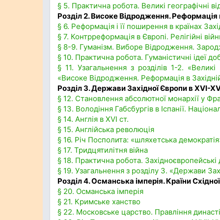
§ 5. Практична робота. Великі географічні ві
Розділ 2. Високе Відродження. Реформація 
§ 6. Реформація і її поширення в країнах Зах
§ 7. Контрреформація в Європі. Релігійні вій
§ 8-9. Гуманізм. Виборе Відродження. Зарод
§ 10. Практична робота. Гуманістичні ідеї д
§ 11. Узагальнення з розділів 1-2. «Великі
«Високе Відродження. Реформація в Західні
Розділ 3. Держави Західної Європи в XVI-XVI
§ 12. Становлення абсолютної монархії у Фра
§ 13. Володіння Габсбургів в Іспанії. Націон
§ 14. Англія в XVI ст.
§ 15. Англійська революція
§ 16. Річ Посполита: «шляхетська демократія
§ 17. Тридцятилітня війна
§ 18. Практична робота. Західноєвропейськ
§ 19. Узагальнення з розділу 3. «Держави Зах
Розділ 4. Османська імперія. Країни Східної
§ 20. Османська імперія
§ 21. Кримське ханство
§ 22. Московське царство. Правління династ