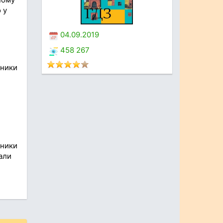
 у
04.09.2019
458 267
бники
бники
іали