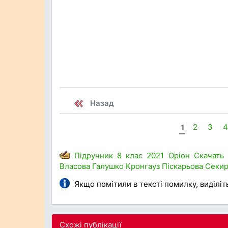
Назад
1
2
3
4
Підручник
8 клас
2021
Оріон
Скачать
Власова
Галушко
Кронгауз
Піскарьова
Секир
Якщо помітили в тексті помилку, виділіть 
Схожі публікації