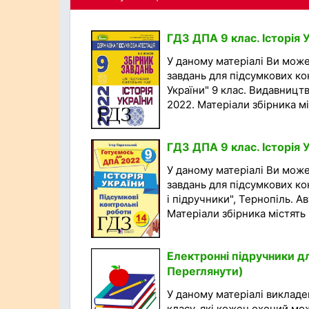
ГДЗ ДПА 9 клас. Історія 
У даному матеріалі Ви мож
завдань для підсумкових кон
України" 9 клас. Видавництв
2022. Матеріали збірника міс
ГДЗ ДПА 9 клас. Історія У
У даному матеріалі Ви мож
завдань для підсумкових кон
і підручники", Тернопіль. А
Матеріали збірника містять 1
Електронні підручники дл
Переглянути)
У даному матеріалі викладен
класу, які кожен охочий мо