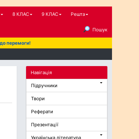
8 КЛАС
9 КЛАС
Решта
Пошук
 до перемоги!
Навігація
Підручники
Твори
Реферати
Презентації
Українська література