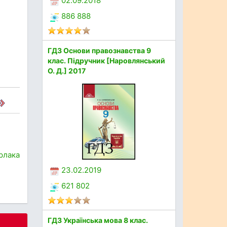
02.09.2018
886 888
ГДЗ Основи правознавства 9
клас. Підручник [Наровлянський
О. Д.] 2017
рлака
23.02.2019
621 802
ГДЗ Українська мова 8 клас.