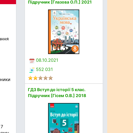
Підручник [Глазова О.П.] 2021
ання
08.10.2021
552 031
бники
ГДЗ Вступ до історії 5 клас.
Підручник [Гісем О.В.] 2018
 7
ному