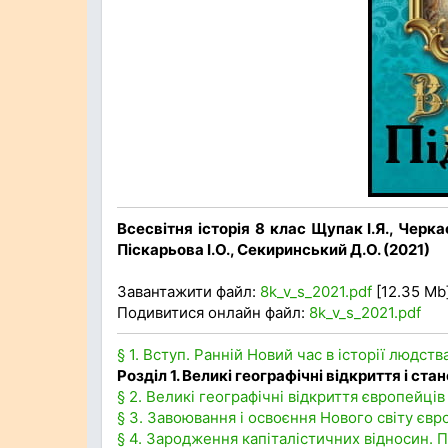
Всесвітня історія 8 клас Щупак І.Я., Черка
Піскарьова І.О., Секиринський Д.О. (2021)
Завантажити файл:
8k_v_s_2021.pdf
[12.35 Mb]
Подивитися онлайн файл:
8k_v_s_2021.pdf
§ 1. Вступ. Ранній Новий час в історії людств
Розділ 1. Великі географічні відкриття і ст
§ 2. Великі географічні відкриття європейців 
§ 3. Завоювання і освоєння Нового світу єв
§ 4. Зародження капіталістичних відносин. 