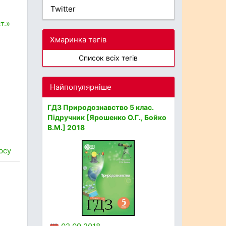
Twitter
т.»
Хмаринка тегів
Список всіх тегів
Найпопулярніше
ГДЗ Природознавство 5 клас.
Підручник [Ярошенко О.Г., Бойко
В.М.] 2018
урсу