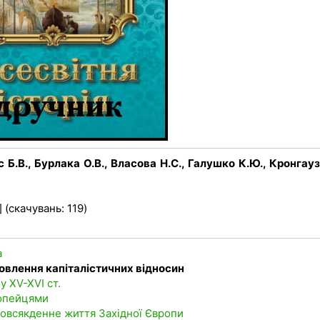
с Б.В., Бурлака О.В., Власова Н.С., Галушко К.Ю., Кронгауз 
 (скачувань: 119)
а
ановлення капіталістичних відносин
у XV-XVI ст.
ропейцями
Повсякденне життя Західної Європи