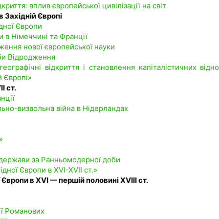
дкриття: вплив європейської цивілізації на світ
в Західній Європі
ідної Європи
ни в Німеччині та Франції
ження нової європейської науки
оби Відродження
 географічні відкриття і становлення капіталістичних відно
й Європі»
I ст.
нції
ально-визвольна війна в Нідерландах
»
і держави за Ранньомодерної доби
ідної Європи в XVI-XVII ст.»
 Європи в XVI — першій половині XVIII ст.
ії Романових