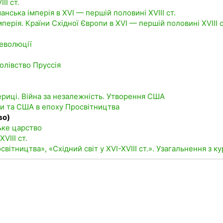
II ст.
нська імперія в XVI — першій половині XVIII ст.
мперія. Країни Східної Європи в XVI — першій половині XVIII с
революції
ролівство Пруссія
мериці. Війна за незалежність. Утворення США
ви та США в епоху Просвітництва
во)
ьке царство
VIII ст.
світництва», «Східний світ у XVI-XVIII ст.». Узагальнення з к