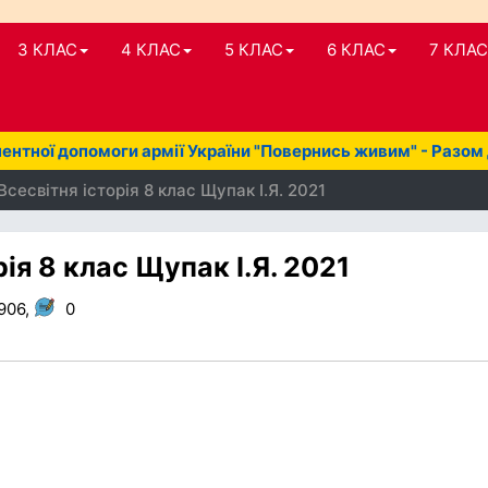
3 КЛАС
4 КЛАС
5 КЛАС
6 КЛАС
7 КЛАС
нтної допомоги армії України "Повернись живим" - Разом
сесвітня історія 8 клас Щупак І.Я. 2021
ія 8 клас Щупак І.Я. 2021
906,
0