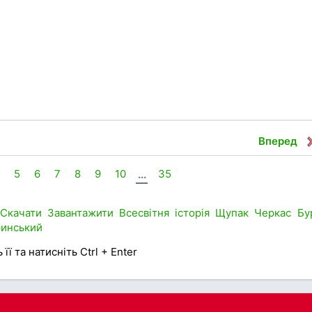
Вперед
5
6
7
8
9
10
...
35
Скачати
Завантажити
Всесвітня історія
Щупак
Черкас
Бу
инський
її та натисніть Ctrl + Enter