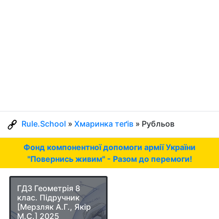
Rule.School
»
Хмаринка теґів
» Рубльов
Фонд компонентної допомоги армії України
"Повернись живим" - Разом до перемоги!
ГДЗ Геометрія 8
клас. Підручник
[Мерзляк А.Г., Якір
М.С.] 2025