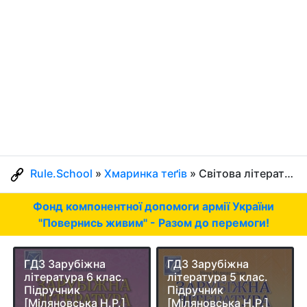
Rule.School
»
Хмаринка теґів
» Світова література » Сторінка 2
Фонд компонентної допомоги армії України
"Повернись живим" - Разом до перемоги!
ГДЗ Зарубіжна
ГДЗ Зарубіжна
література 6 клас.
література 5 клас.
Підручник
Підручник
[Міляновська Н.Р.]
[Міляновська Н.Р.]