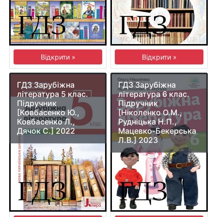
Відкрити »
Відкрити »
ГДЗ Зарубіжна
ГДЗ Зарубіжна
література 5 клас.
література 6 клас.
Підручник
Підручник
[Ковбасенко Ю.,
[Ніколенко О.М.,
Ковбасенко Л.,
Рудніцька Н.П.,
Дячок С.] 2022
Мацевко-Бекерська
Л.В.] 2023