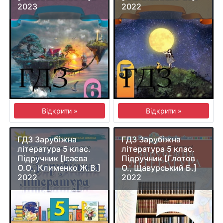
2023
2022
Відкрити »
Відкрити »
ГДЗ Зарубіжна
ГДЗ Зарубіжна
література 5 клас.
література 5 клас.
Підручник [Ісаєва
Підручник [Глотов
О.О., Клименко Ж.В.]
О., Щавурський Б.]
2022
2022