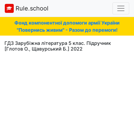
Rule.school
Фонд компонентної допомоги армії України
"Повернись живим" - Разом до перемоги!
ГДЗ Зарубіжна література 5 клас. Підручник
[Глотов О., Щавурський Б.] 2022