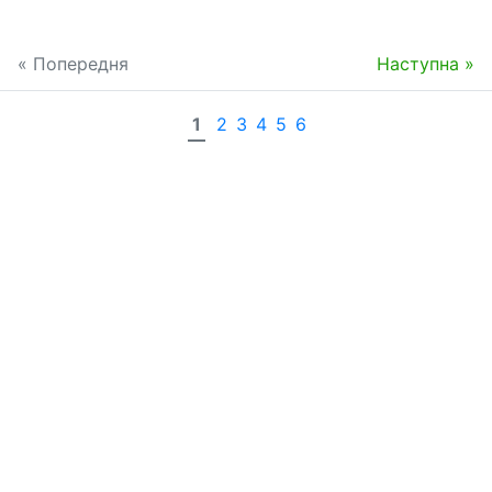
« Попередня
Наступна »
1
2
3
4
5
6