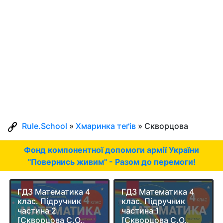
Rule.School
»
Хмаринка теґів
» Скворцова
Фонд компонентної допомоги армії України
"Повернись живим" - Разом до перемоги!
ГДЗ Математика 4
ГДЗ Математика 4
клас. Підручник
клас. Підручник
частина 2
частина 1
[Скворцова С.О.,
[Скворцова С.О.,