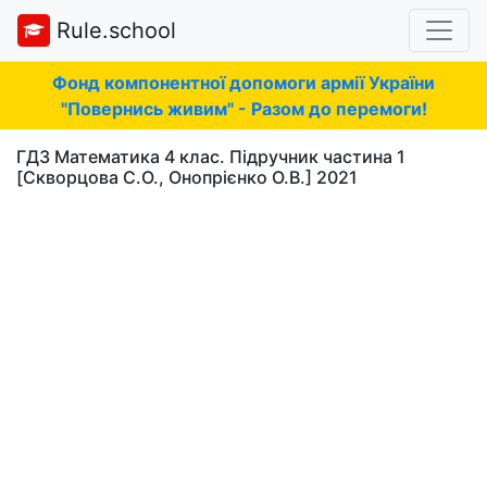
Rule.school
Фонд компонентної допомоги армії України
"Повернись живим" - Разом до перемоги!
ГДЗ Математика 4 клас. Підручник частина 1
[Скворцова С.О., Онопрієнко О.В.] 2021