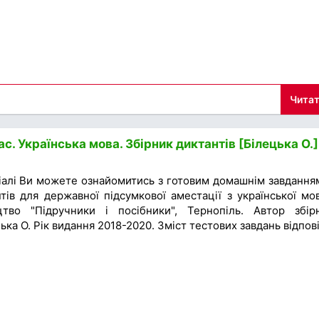
Читат
с. Українська мова. Збірник диктантів [Білецька О.]
іалі Ви можете ознайомитись з готовим домашнім завдання
тів для державної підсумкової аместації з української мо
цтво "Підручники і посібники", Тернопіль. Автор збір
цька О. Рік видання 2018-2020. Зміст тестових завдань відпов