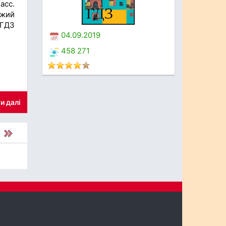
асс.
ожий
 ГДЗ
04.09.2019
458 271
и далі