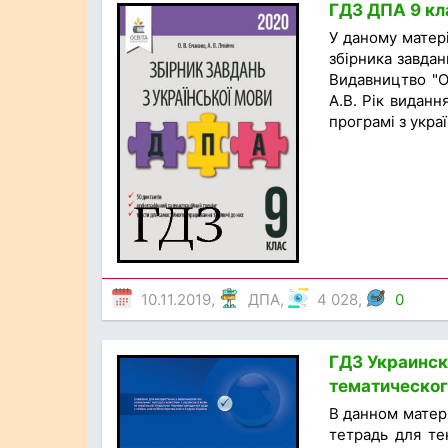
ГДЗ ДПА 9 кла
У даному матер
збірника завдан
Видавництво "Ос
А.В. Рік виданн
програмі з украї
10.11.2019,
ДПА
,
4 028,
0
ГДЗ Украинск
тематическог
В данном матер
тетрадь для т