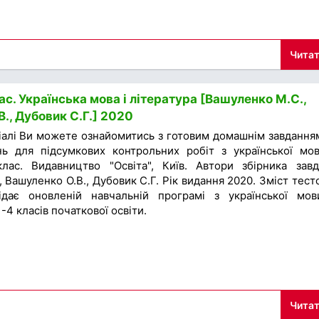
Читат
с. Українська мова і література [Вашуленко М.С.,
., Дубовик С.Г.] 2020
іалі Ви можете ознайомитись з готовим домашнім завдання
нь для підсумкових контрольних робіт з української мо
лас. Видавництво "Освіта", Київ. Автори збірника завд
 Вашуленко О.В., Дубовик С.Г. Рік видання 2020. Зміст тест
відає оновленій навчальній програмі з української мо
-4 класів початкової освіти.
Читат