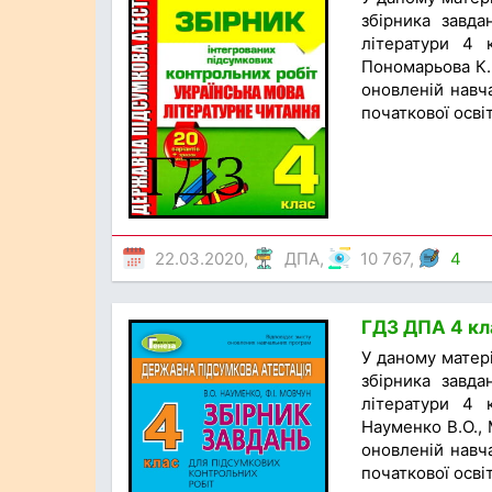
збірника завда
літератури 4 к
Пономарьова К.,
оновленій навча
початкової освіт
22.03.2020,
ДПА
,
10 767,
4
ГДЗ ДПА 4 кла
У даному матер
збірника завда
літератури 4 к
Науменко В.О., 
оновленій навча
початкової освіт