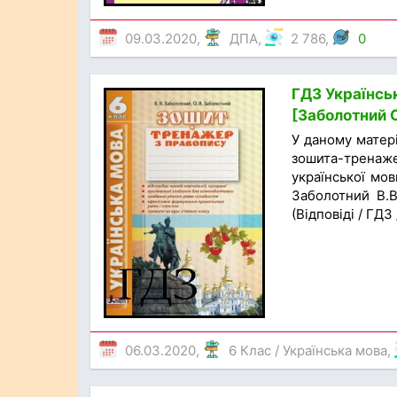
09.03.2020,
ДПА
,
2 786,
0
ГДЗ Українсь
[Заболотний О
У даному матер
зошита-тренаже
української мов
Заболотний В.В
(Відповіді / ГДЗ
06.03.2020,
6 Клас
/
Українська мова
,