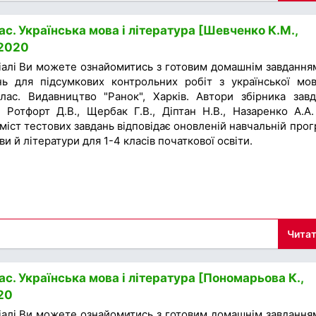
с. Українська мова і література [Шевченко К.М.,
 2020
іалі Ви можете ознайомитись з готовим домашнім завдання
нь для підсумкових контрольних робіт з української мо
лас. Видавництво "Ранок", Харків. Автори збірника завд
 Ротфорт Д.В., Щербак Г.В., Діптан Н.В., Назаренко А.А.
міст тестових завдань відповідає оновленій навчальній прог
ви й літератури для 1-4 класів початкової освіти.
Читат
с. Українська мова і література [Пономарьова К.,
20
іалі Ви можете ознайомитись з готовим домашнім завдання