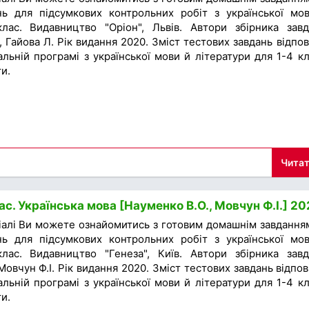
нь для підсумкових контрольних робіт з української мо
лас. Видавництво "Оріон", Львів. Автори збірника завд
 Гайова Л. Рік видання 2020. Зміст тестових завдань відпов
льній програмі з української мови й літератури для 1-4 кл
и.
Читат
с. Українська мова [Науменко В.О., Мовчун Ф.І.] 2
іалі Ви можете ознайомитись з готовим домашнім завдання
нь для підсумкових контрольних робіт з української мо
лас. Видавництво "Генеза", Київ. Автори збірника завд
Мовчун Ф.І. Рік видання 2020. Зміст тестових завдань відпов
льній програмі з української мови й літератури для 1-4 кл
и.