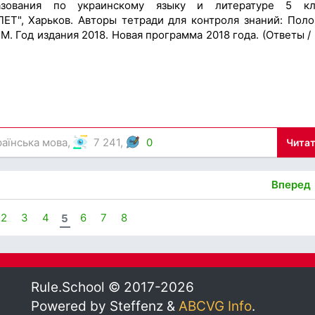
азования по украинскому языку и литературе 5 кл
ПЕТ", Харьков. Авторы тетради для контроля знаний: Пол
.М. Год издания 2018. Новая программа 2018 года. (Ответы /
раїнська мова
,
7 241,
0
Читат
Вперед
2
3
4
5
6
7
8
Rule.School © 2017-2026
Powered by Steffenz &
ABCVG Info
.