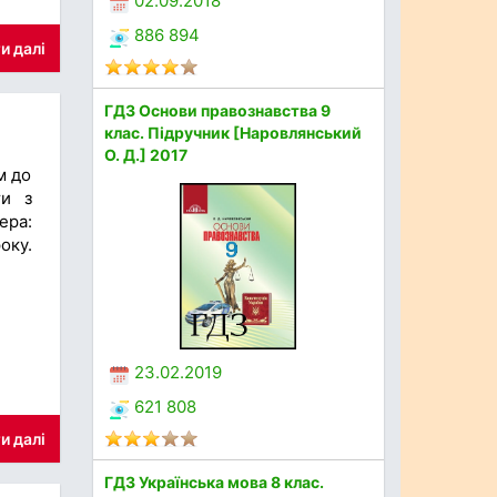
02.09.2018
886 894
и далі
ГДЗ Основи правознавства 9
клас. Підручник [Наровлянський
О. Д.] 2017
м до
ти з
ера:
оку.
23.02.2019
621 808
и далі
ГДЗ Українська мова 8 клас.