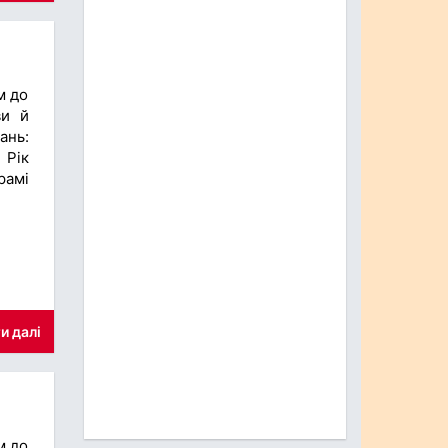
м до
ви й
ань:
 Рік
рамі
и далі
м до