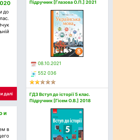
Підручник [Глазова О.П.] 2021
2020
м до
лас.
йчук
ьній
08.10.2021
552 036
и далі
ГДЗ Вступ до історії 5 клас.
Підручник [Гісем О.В.] 2018
о и
ем в
щего