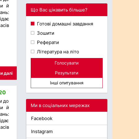
ви й
Що Вас цікавить більше?
ань:
ідає
Готові домашні завдання
асів
Зошити
Реферати
Література на літо
Голосувати
Результати
и далі
Інші опитування
020
м до
Ми в соціальних мережах
ви й
ань:
Facebook
ідає
асів
Instagram