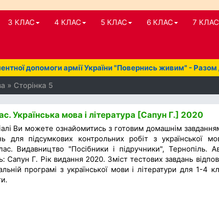
3 КЛАС
4 КЛАС
5 КЛАС
6 КЛАС
7 КЛАС
нтної допомоги армії України "Повернись живим" - Разом
а » Сторінка 5
с. Українська мова і література [Сапун Г.] 2020
іалі Ви можете ознайомитись з готовим домашнім завдання
нь для підсумкових контрольних робіт з української мо
лас. Видавництво "Посібники і підручники", Тернопіль. А
ь: Сапун Г. Рік видання 2020. Зміст тестових завдань відпов
льній програмі з української мови і літератури для 1-4 кл
и.