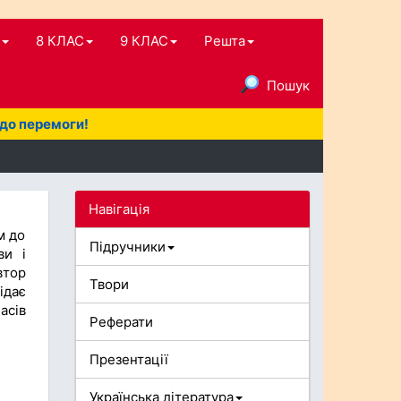
8 КЛАС
9 КЛАС
Решта
Пошук
 до перемоги!
Навігація
м до
Підручники
ви і
втор
Твори
ідає
асів
Реферати
Презентації
Українська література