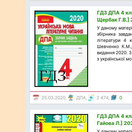
ГДЗ ДПА 4 кла
Щербак Г.В.]
У даному матер
збірника завда
літератури 4 к
Шевченко К.М.,
видання 2020. З
з української мо
25.03.2020,
ДПА
,
2 474,
0
ГДЗ ДПА 4 кла
Гайова Л.] 20
У даному матер