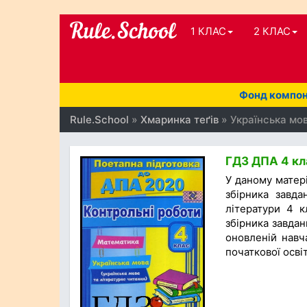
1 КЛАС
2 КЛАС
Фонд компоне
Rule.School
»
Хмаринка теґів
» Українська мов
ГДЗ ДПА 4 кла
У даному матер
збірника завда
літератури 4 к
збірника завдан
оновленій навча
початкової освіт