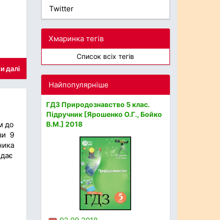
Twitter
Хмаринка тегів
Список всіх тегів
и далі
Найпопулярніше
ГДЗ Природознавство 5 клас.
Підручник [Ярошенко О.Г., Бойко
В.М.] 2018
м до
ви 9
ника
ідає