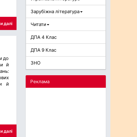
Зарубіжна література
и далі
Читати
ДПА 4 Клас
ДПА 9 Клас
м до
ЗНО
ви й
ань:
ових
Реклама
ви й
и далі