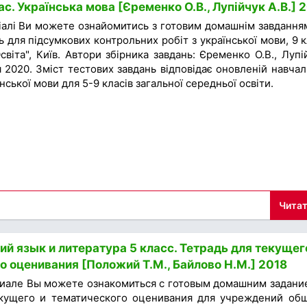
с. Українська мова [Єременко О.В., Лупійчук А.В.] 
іалі Ви можете ознайомитись з готовим домашнім завдання
ь для підсумкових контрольних робіт з української мови, 9 к
віта", Київ. Автори збірника завдань: Єременко О.В., Лупі
я 2020. Зміст тестових завдань відповідає оновленій навчал
нської мови для 5-9 класів загальної середньої освіти.
Читат
ий язык и литература 5 класс. Тетрадь для текущег
о оценивания [Положий Т.М., Байлово Н.М.] 2018
иале Вы можете ознакомиться с готовым домашним задани
екущего и тематического оценивания для учреждений об