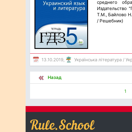
среднего обр
Издательство "
Т.М., Байлово Н
/ Решебник)
13.10.2019,
Українська література
/
Ук
Назад
1