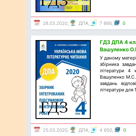
28.03.2020,
ДПА
,
7 866,
0
ГДЗ ДПА 4 кла
Вашуленко О.В
У даному матер
збірника завда
літератури 4 к
Вашуленко М.С.,
завдань відпо
літератури для 1
25.03.2020,
ДПА
,
4 650,
0