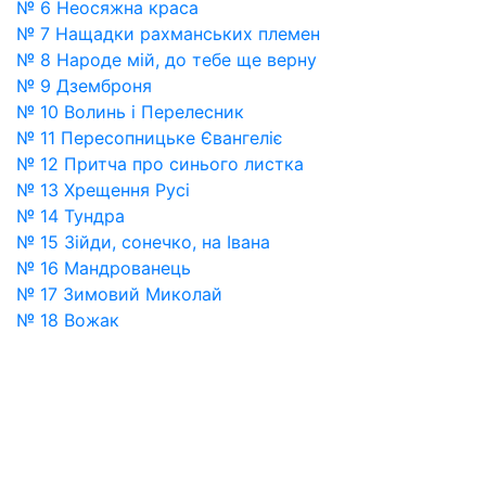
№ 6 Неосяжна краса
№ 7 Нащадки рахманських племен
№ 8 Народе мій, до тебе ще верну
№ 9 Дземброня
№ 10 Волинь і Перелесник
№ 11 Пересопницьке Євангеліє
№ 12 Притча про синього листка
№ 13 Хрещення Русі
№ 14 Тундра
№ 15 Зійди, сонечко, на Івана
№ 16 Мандрованець
№ 17 Зимовий Миколай
№ 18 Вожак