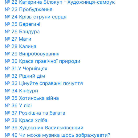
№ 22 Катерина Білокуп - Художниця-самоук
№ 23 Пробудження
№ 24 Крізь струни серця
№ 25 Берегині
№ 26 Бандура
№ 27 Мати
№ 28 Калина
№ 29 Випробовування
№ 30 Краса правічної природи
№ 31 У Чернівцях
№ 32 Рідний дім
№ 33 Цінуйте справжні почуття
№ 34 Кінбурн
№ 35 Хотинська війна
№ 36 У лісі
№ 37 Розкішна та багата
№ 38 Краса хліба
№ 39 Художник Васильківський
№ 40 Чи може музика щось зображувати?