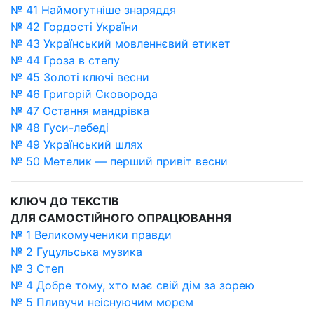
№ 41 Наймогутніше знаряддя
№ 42 Гордості України
№ 43 Український мовленнєвий етикет
№ 44 Гроза в степу
№ 45 Золоті ключі весни
№ 46 Григорій Сковорода
№ 47 Остання мандрівка
№ 48 Гуси-лебеді
№ 49 Український шлях
№ 50 Метелик — перший привіт весни
КЛЮЧ ДО ТЕКСТІВ
ДЛЯ САМОСТІЙНОГО ОПРАЦЮВАННЯ
№ 1 Великомученики правди
№ 2 Гуцульська музика
№ 3 Степ
№ 4 Добре тому, хто має свій дім за зорею
№ 5 Пливучи неіснуючим морем