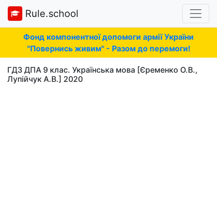
Rule.school
Фонд компонентної допомоги армії України
"Повернись живим" - Разом до перемоги!
ГДЗ ДПА 9 клас. Українська мова [Єременко О.В.,
Лупійчук А.В.] 2020