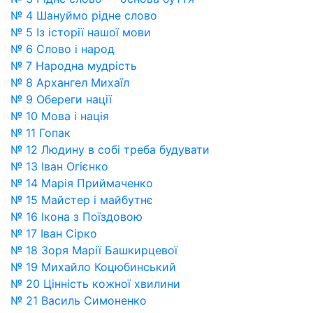
№ 4 Шануймо рідне слово
№ 5 Із історії нашої мови
№ 6 Слово і народ
№ 7 Народна мудрість
№ 8 Архангел Михаїл
№ 9 Обереги нації
№ 10 Мова і нація
№ 11 Гопак
№ 12 Людину в собі треба будувати
№ 13 Іван Огієнко
№ 14 Марія Приймаченко
№ 15 Майстер і майбутнє
№ 16 Ікона з Поїздовою
№ 17 Іван Сірко
№ 18 Зоря Марії Башкирцевої
№ 19 Михайло Коцюбинський
№ 20 Цінність кожної хвилини
№ 21 Василь Симоненко