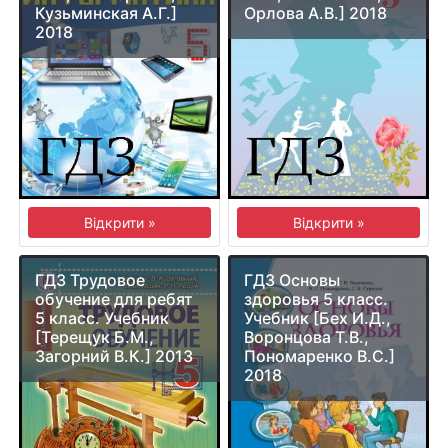
Кузьминская А.Г.]
Орлова А.В.] 2018
2018
Відкрити »
Відкрити »
ГДЗ Трудовое
ГДЗ Основы
обучение для ребят
здоровья 5 класс.
5 класс. Учебник
Учебник [Бех И.Д.,
[Терещук Б.М.,
Воронцова Т.В.,
Загорний В.К.] 2013
Пономаренко В.С.]
2018