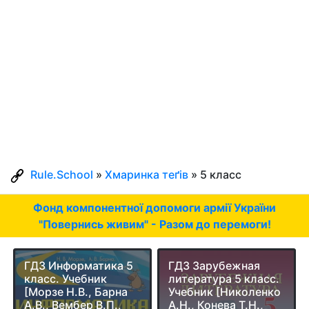
Rule.School
»
Хмаринка теґів
» 5 класс
Фонд компонентної допомоги армії України
"Повернись живим" - Разом до перемоги!
ГДЗ Информатика 5
ГДЗ Зарубежная
класс. Учебник
литература 5 класс.
[Морзе Н.В., Барна
Учебник [Николенко
А.В., Вембер В.П.,
А.Н., Конева Т.Н.,