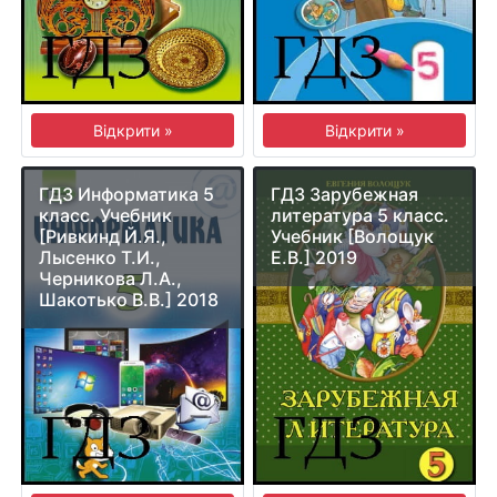
Відкрити »
Відкрити »
ГДЗ Информатика 5
ГДЗ Зарубежная
класс. Учебник
литература 5 класс.
[Ривкинд Й.Я.,
Учебник [Волощук
Лысенко Т.И.,
Е.В.] 2019
Черникова Л.А.,
Шакотько В.В.] 2018