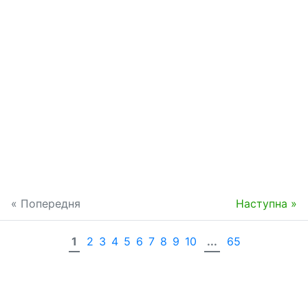
« Попередня
Наступна »
1
2
3
4
5
6
7
8
9
10
...
65