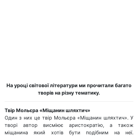
На уроці світової літератури ми прочитали багато
творів на різну тематику.
Твір Мольєра «Міщанин шляхтич»
Один з них це твір Мольєра «Міщанин шляхтич». У
творі автор висміює аристократію, а також
міщанина який хотів бути подібним на неї.