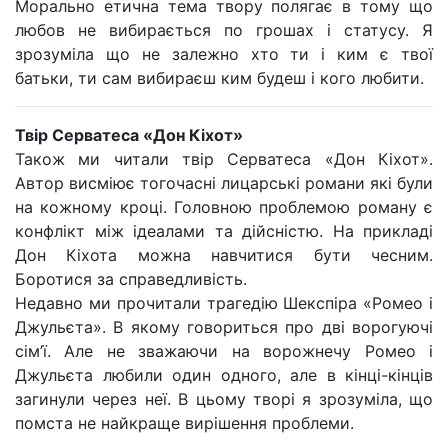
Морально етична тема твору полягає в тому що
любов не вибирається по грошах і статусу. Я
зрозуміла що не залежно хто ти і ким є твої
батьки, ти сам вибираєш ким будеш і кого любити.
Твір Серватеса «Дон Кіхот»
Також ми читали твір Серватеса «Дон Кіхот».
Автор висміює тогочасні лицарські романи які були
на кожному кроці. Головною проблемою роману є
конфлікт між ідеалами та дійсністю. На прикладі
Дон Кіхота можна навчитися бути чесним.
Боротися за справедливість.
Недавно ми прочитали трагедію Шекспіра «Ромео і
Джульєта». В якому говориться про дві ворогуючі
сім’ї. Але не зважаючи на ворожнечу Ромео і
Джульєта любили один одного, але в кінці-кінців
загинули через неї. В цьому творі я зрозуміла, що
помста не найкраще вирішення проблеми.