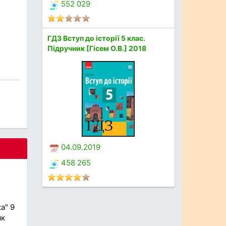
552 029
ГДЗ Вступ до історії 5 клас.
Підручник [Гісем О.В.] 2018
04.09.2019
458 265
а" 9
як