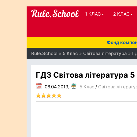
1 КЛАС
2 КЛАС
Фонд компоне
Rule.School
»
5 Клас
»
Світова література
» ГД
ГДЗ Світова література 5
06.04.2019,
5 Клас
/
Світова літерату