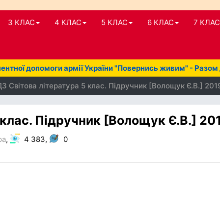
3 КЛАС
4 КЛАС
5 КЛАС
6 КЛАС
7 КЛАС
нтної допомоги армії України "Повернись живим" - Разом
З Світова література 5 клас. Підручник [Волощук Є.В.] 201
 клас. Підручник [Волощук Є.В.] 20
ра
,
4 383,
0