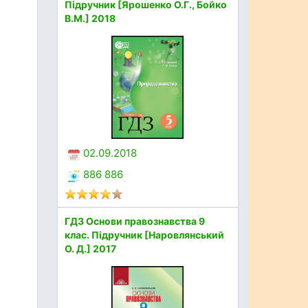
Підручник [Ярошенко О.Г., Бойко
В.М.] 2018
02.09.2018
886 886
ГДЗ Основи правознавства 9
клас. Підручник [Наровлянський
О. Д.] 2017