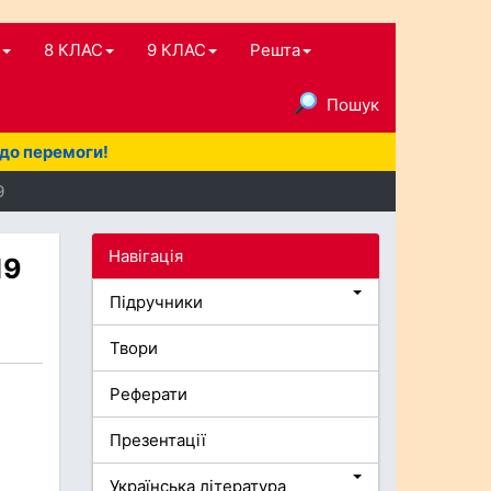
8 КЛАС
9 КЛАС
Решта
Пошук
 до перемоги!
9
Навігація
19
Підручники
Твори
Реферати
Презентації
Українська література