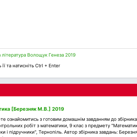
а література
Волощук
Генеза
2019
її та натисніть Ctrl + Enter
ика [Березняк М.В.] 2019
ете ознайомитись з готовим домашнім завданням до збірника
нтрольних робіт з математики, 9 клас з предмету "Математик
ки і підручники", Тернопіль. Автор збірника завдань: Березн