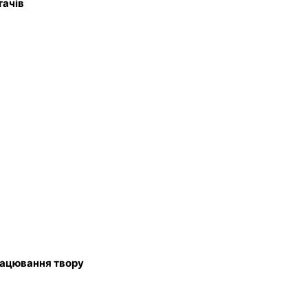
тачів
рацювання твору