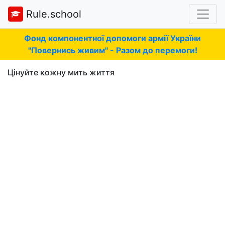
Rule.school
Фонд компонентної допомоги армії України
"Повернись живим" - Разом до перемоги!
Цінуйте кожну мить життя