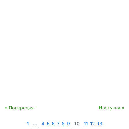
« Попередня
Наступна »
1
...
4
5
6
7
8
9
10
11
12
13