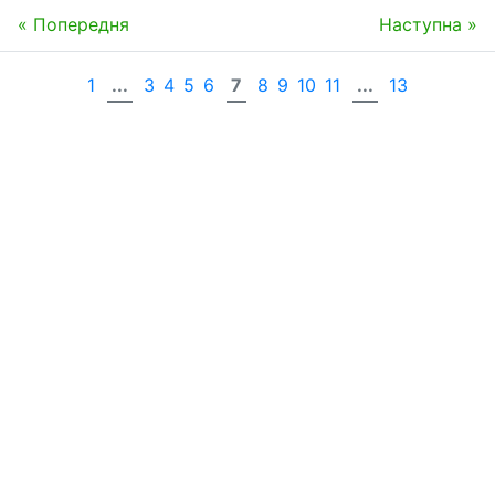
« Попередня
Наступна »
1
...
3
4
5
6
7
8
9
10
11
...
13