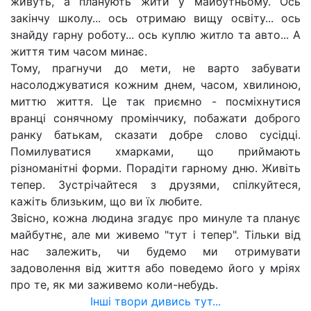
живуть, а планують жити у майбутньому. Ось
закінчу школу... ось отримаю вищу освіту... ось
знайду гарну роботу... ось куплю житло та авто... А
життя тим часом минає.
Тому, прагнучи до мети, не варто забувати
насолоджуватися кожним днем, часом, хвилиною,
миттю життя. Це так приємно - посміхнутися
вранці сонячному промінчику, побажати доброго
ранку батькам, сказати добре слово сусідці.
Помилуватися хмарками, що приймають
різноманітні форми. Порадіти гарному дню. Живіть
тепер. Зустрічайтеся з друзями, спілкуйтеся,
кажіть близьким, що ви їх любите.
Звісно, кожна людина згадує про минуле та планує
майбутнє, але ми живемо "тут і тепер". Тільки від
нас залежить, чи будемо ми отримувати
задоволення від життя або поведемо його у мріях
про те, як ми заживемо коли-небудь.
Інші твори дивись тут...