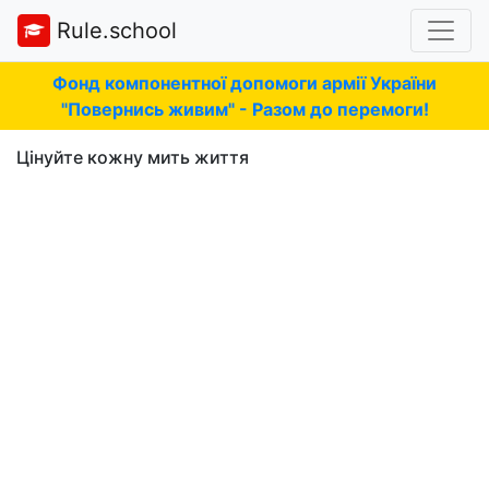
Rule.school
Фонд компонентної допомоги армії України
"Повернись живим" - Разом до перемоги!
Цінуйте кожну мить життя