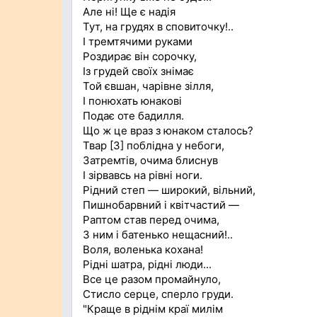
Але ні! Ще є надія
Тут, на грудях в сповиточку!..
І тремтячими руками
Роздирає він сорочку,
Із грудей своїх знімає
Той євшан, чарівне зілля,
І понюхать юнакові
Подає оте бадилля.
Що ж це враз з юнаком сталось?
Твар [3] поблідна у небоги,
Затремтів, очима блиснув
І зірвавсь на рівні ноги.
Рідний степ — широкий, вільний,
Пишнобарвний і квітчастий —
Раптом став перед очима,
З ним і батенько нещасний!..
Воля, воленька кохана!
Рідні шатра, рідні люди...
Все це разом промайнуло,
Стисло серце, сперло груди.
"Краще в ріднім краї милім