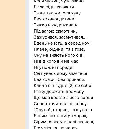
Край чужий, чужі звичаї
Як за рідні уважати.
Та не так жилося хану
Без коханої дитини.
Тяжко віку доживати
Під вагою самотини.
Зажурився, засмутився...
Вдень не їсть, а серед ночі
Плаче, бідний, та зітхає,
Сну не знають його очі.
Ні від кого він не має
Ні утіхи, ні поради.
Світ увесь йому здається
Без краси і без принади.
Кличе він гудця [2] до себе
І таку держить промову,
Що мов кров'ю з його серця
Слово точиться по слову:
"Слухай, старче, ти шугаєш
Ясним соколом у хмарах,
Сірим вовком в полі скачеш,
Розумієшся на чарах.