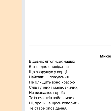
Микол
В давніх літописах наших
Єсть одно оповідання,
Що зворушує у серці
Найсвятіші почування.
Не блищить воно красою
Слів гучних і мальовничих,
Не вихвалює героїв
Та їх вчинків войовничих.
Ні, про інше щось говорить
Те старе оповідання.