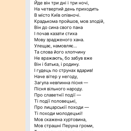
Йде він три дні і три ночі,
На четвертий день приходить
В місто Київ опівночі.
Крадькома пройшов, мов злодій,
Він до сина свого пана
І почав казати стиха
Мову зрадженого хана.
Улещає, намовляє...
Та слова його хлопчину
Не вражають, бо забув вже
Він і батька, і родину.
І гудець по струнах вдарив!
Наче вітер у негоду,
Загула невпинна пісня —
Пісня вільного народу.
Про славетнії події —
Ті події половецькі,
Про лицарськії походи —
Ті походи молодецькі!
Мов скажена хуртовина,
Мов страшні Перуна громи,