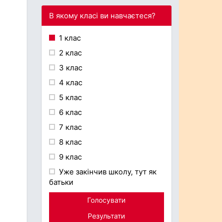
В якому класі ви навчаєтеся?
1 клас
2 клас
3 клас
4 клас
5 клас
6 клас
7 клас
8 клас
9 клас
Уже закінчив школу, тут як
батьки
Голосувати
Результати