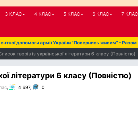
3 КЛАС
4 КЛАС
5 КЛАС
6 КЛАС
7 КЛАС
нтної допомоги армії України "Повернись живим" - Разом
Список творів із української літератури 6 класу (Повністю)
кої літератури 6 класу (Повністю)
лас
,
4 697,
0