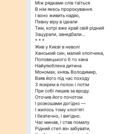
Між рядками слів таїться
В нім якесь пророкування.
І воно живить надію,
Певну віру в ідеали
Тим, котрі вже край свій рідний
Зацурали, занедбали...
* * *
Жив у Києві в неволі
Ханський син, малий хлопчина,
Половецького б то хана
Найулюблена дитина.
Мономах, князь Володимир,
Взяв його під час походу
З ясирем в полон і потім
При собі лишив за вроду.
Оточив його почотом
І розкошами догідно —
І жилось тому хлоп'яті
І безпечно, і вигідно.
Час минав, і став помалу
Рідний степ він забувати,