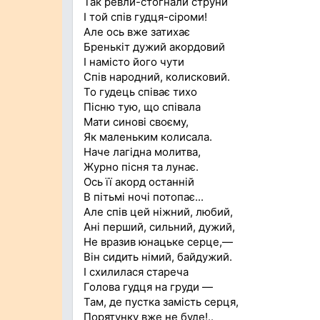
Так ревли-стогнали струни
І той спів гудця-сіроми!
Але ось вже затихає
Бренькіт дужий акордовий
І намісто його чути
Спів народний, колисковий.
То гудець співає тихо
Пісню тую, що співала
Мати синові своєму,
Як маленьким колисала.
Наче лагідна молитва,
Журно пісня та лунає.
Ось її акорд останній
В пітьмі ночі потопає...
Але спів цей ніжний, любий,
Ані перший, сильний, дужий,
Не вразив юнацьке серце,—
Він сидить німий, байдужий.
І схилилася стареча
Голова гудця на груди —
Там, де пустка замість серця,
Порятунку вже не буде!..