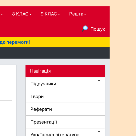
8 КЛАС
9 КЛАС
Решта
Пошук
 до перемоги!
Навігація
Підручники
Твори
Реферати
Презентації
Українська література