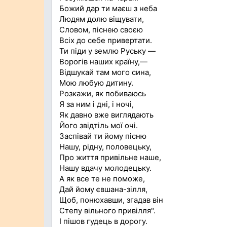
Божий дар ти маєш з неба
Людям долю віщувати,
Словом, піснею своєю
Всіх до себе привертати.
Ти піди у землю Руську —
Ворогів наших країну,—
Відшукай там мого сина,
Мою любую дитину.
Розкажи, як побиваюсь
Я за ним і дні, і ночі,
Як давно вже виглядають
Його звідтіль мої очі.
Заспівай ти йому пісню
Нашу, рідну, половецьку,
Про життя привільне наше,
Нашу вдачу молодецьку.
А як все те не поможе,
Дай йому євшана-зілля,
Щоб, понюхавши, згадав він
Степу вільного привілля".
І пішов гудець в дорогу.