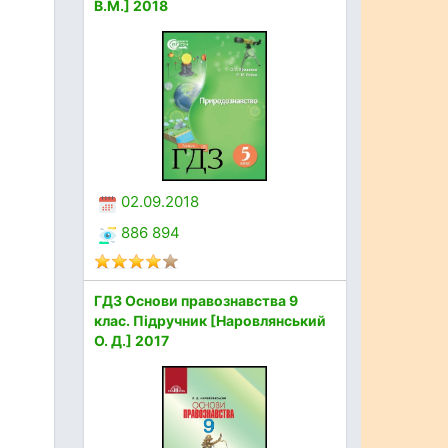
В.М.] 2018
02.09.2018
886 894
ГДЗ Основи правознавства 9
клас. Підручник [Наровлянський
О. Д.] 2017