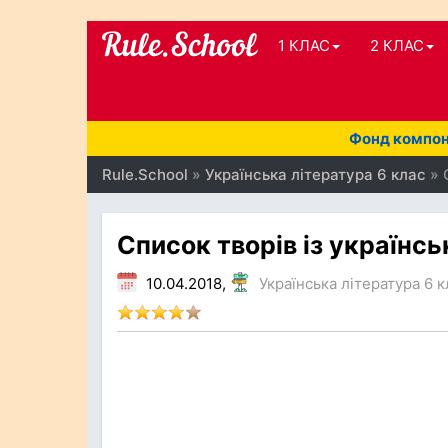
1 КЛАС
2 КЛАС
Фонд компоне
Rule.School
»
Українська література 6 клас
» 
Список творів із українсь
10.04.2018,
Українська література 6 к