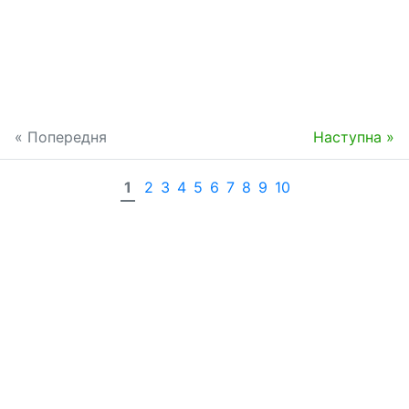
« Попередня
Наступна »
1
2
3
4
5
6
7
8
9
10