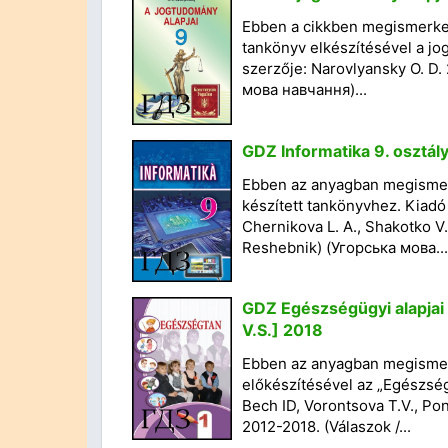
Ebben a cikkben megismerked
tankönyv elkészítésével a jog
szerzője: Narovlyansky O. D.
мова навчання)...
GDZ Informatika 9. osztály
Ebben az anyagban megismer
készített tankönyvhez. Kiadó 
Chernikova L. A., Shakotko V
Reshebnik) (Угорська мова...
GDZ Egészségügyi alapjai 
V.S.] 2018
Ebben az anyagban megismerk
előkészítésével az „Egészség
Bech ID, Vorontsova T.V., P
2012-2018. (Válaszok /...