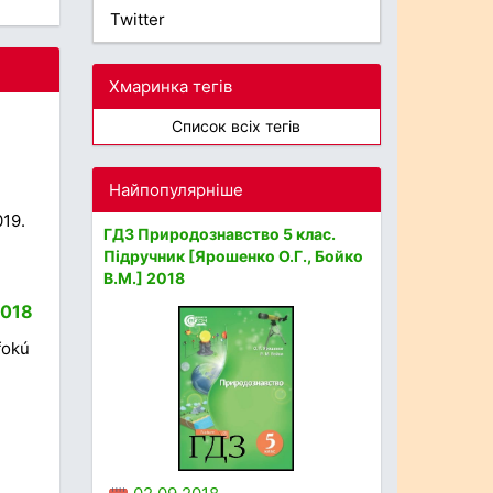
Twitter
Хмаринка тегів
Список всіх тегів
Найпопулярніше
019.
ГДЗ Природознавство 5 клас.
Підручник [Ярошенко О.Г., Бойко
В.М.] 2018
2018
fokú