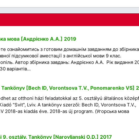
ка мова [Андрієнко А.А.] 2019
ете ознайомитись з готовим домашнім завданням до збірника
ної підсумкової аместації з англійської мови 9 клас.
піль. Автор збірника завдань: Андрієнко А.А. Рік видання 2
0 варіантів...
 Tankönyv [Bech ID, Vorontsova T.V., Ponomarenko VS] 
et az otthoni házi feladatokkal az 5. osztályú általános közép
dó "Svit", Lviv. A tankönyv szerzői: Bech ID, Vorontsova T.V.,
 2018-as kiadás éve. 2018-as új program. (Угорська мова
 9. osztály. Tankönyv [Narovljanskj O.D.] 2017