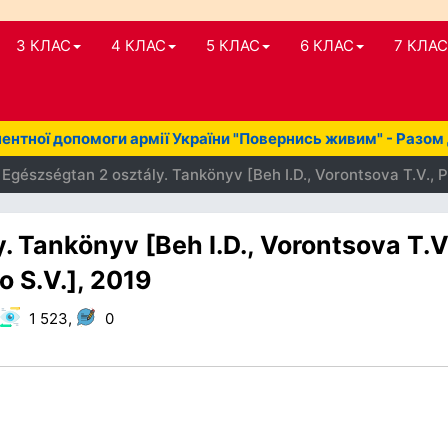
3 КЛАС
4 КЛАС
5 КЛАС
6 КЛАС
7 КЛАС
нтної допомоги армії України "Повернись живим" - Разом
Egészségtan 2 osztály. Tankönyv [Beh I.D., Vorontsova T.V., 
 Tankönyv [Beh I.D., Vorontsova T.V
 S.V.], 2019
1 523,
0