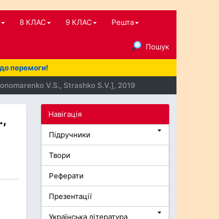
8 КЛАС
9 КЛАС
Решта
Пошук
 до перемоги!
Ponomarenko V.S., Strashko S.V.], 2019
Навігація
.,
Підручники
Твори
Реферати
Презентації
Українська література