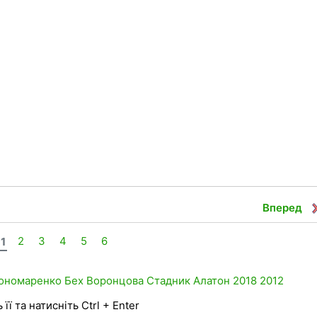
Вперед
1
2
3
4
5
6
ономаренко
Бех
Воронцова
Стадник
Алатон
2018
2012
її та натисніть Ctrl + Enter