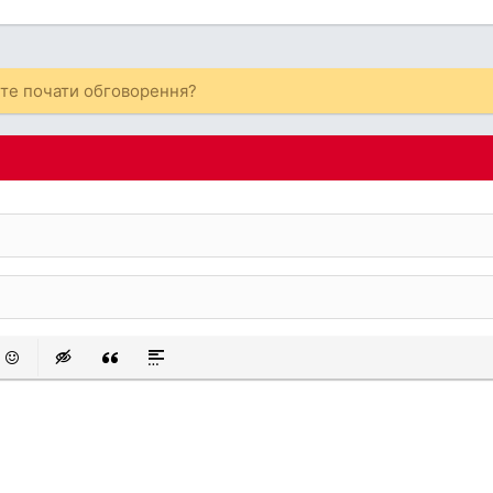
ете почати обговорення?
 список
аний список
смайли
Insert hidden text
Insert Quote
Insert spoiler