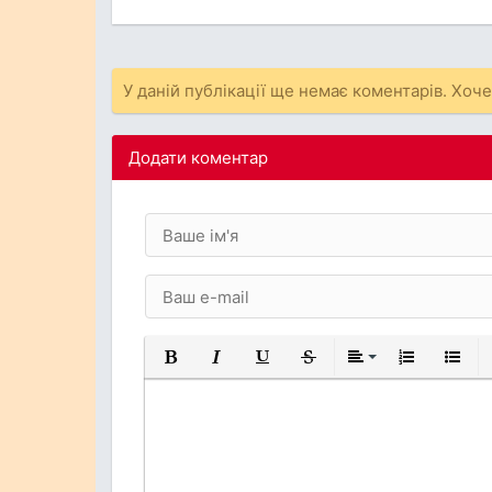
У даній публікації ще немає коментарів. Хоч
Додати коментар
Жирний
Курсив
Підкреслений
Закреслений
Вирівнювання
Нумерований
Марков