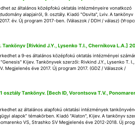
het az általános középfokú oktatás intézményeire vonatkozó
tudomány alapjairól, 9. osztály. Kiadó "Osvita", Lviv. A tankönyv
 2017. év. Új program 2017-ben. (Válaszok / DDH / válasz) (Угор
. Tankönyv [Rivkind J.Y., Lysenko T.I., Chernikova L.A.] 2
kedhet a 9-es általános középfokú oktatás intézményei számá
"Genesis" Kijev. Tankönyvek szerzői: Rivkind J.Y., Lysenko T. I.,
.V. Megjelenés éve 2017. Új program 2017. (GDZ / Válaszok /
1 osztály Tankönyv. [Bech ID, Vorontsova T.V., Ponomare
edhet az általános alapfokú oktatási intézmények tankönyvén
ügyi alapok” témakörben. Kiadó "Alaton", Kijev. A tankönyv szer
onomarenko VS, Strashko SV Megjelenés éve 2012-2018. Új pro