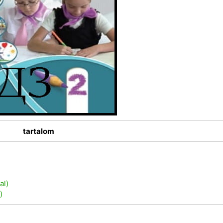
tartalom
al)
)