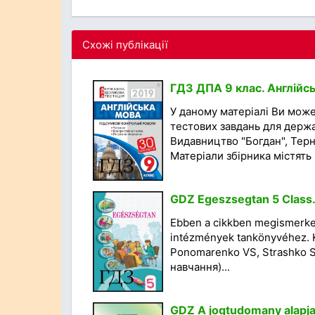
Схожі публікації
ГДЗ ДПА 9 клас. Англійсь
У даному матеріалі Ви мож
тестових завдань для держав
Видавництво "Богдан", Терно
Матеріали збірника містять 3
GDZ Egeszsegtan 5 Class.
Ebben a cikkben megismerkedh
intézmények tankönyvéhez. Kia
Ponomarenko VS, Strashko SV
навчання)...
GDZ A jogtudomany alapjai