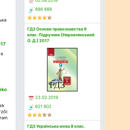
02.09.2018
886 888
ська
ГДЗ Основи правознавства 9
клас. Підручник [Наровлянський
О. Д.] 2017
017
ra
nko
23.02.2019
ek
621 802
zői:
gram
ГДЗ Українська мова 8 клас.