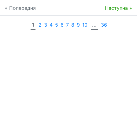
« Попередня
Наступна »
1
2
3
4
5
6
7
8
9
10
...
36