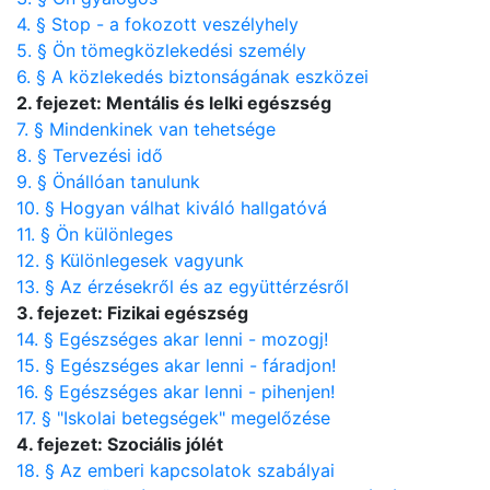
4. § Stop - a fokozott veszélyhely
5. § Ön tömegközlekedési személy
6. § A közlekedés biztonságának eszközei
2. fejezet: Mentális és lelki egészség
7. § Mindenkinek van tehetsége
8. § Tervezési idő
9. § Önállóan tanulunk
10. § Hogyan válhat kiváló hallgatóvá
11. § Ön különleges
12. § Különlegesek vagyunk
13. § Az érzésekről és az együttérzésről
3. fejezet: Fizikai egészség
14. § Egészséges akar lenni - mozogj!
15. § Egészséges akar lenni - fáradjon!
16. § Egészséges akar lenni - pihenjen!
17. § "Iskolai betegségek" megelőzése
4. fejezet: Szociális jólét
18. § Az emberi kapcsolatok szabályai