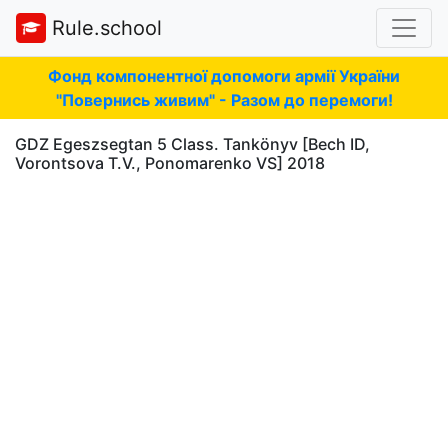
Rule.school
Фонд компонентної допомоги армії України
"Повернись живим" - Разом до перемоги!
GDZ Egeszsegtan 5 Class. Tankönyv [Bech ID,
Vorontsova T.V., Ponomarenko VS] 2018