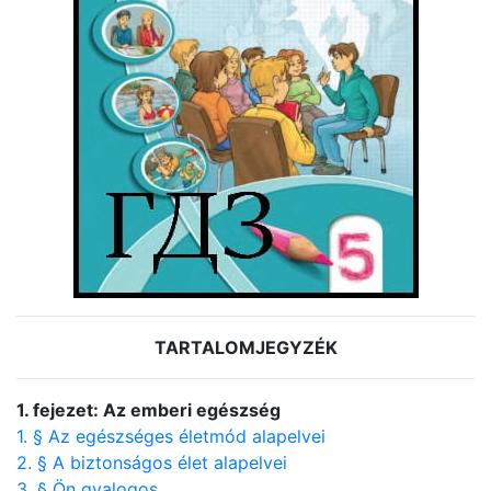
TARTALOMJEGYZÉK
1. fejezet: Az emberi egészség
1. § Az egészséges életmód alapelvei
2. § A biztonságos élet alapelvei
3. § Ön gyalogos