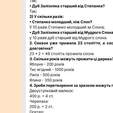
Так;
• Дуб Залізняка старший від Степанка?
Так;
2) У скільки разів:
• Степанко молодший, ніж Слон?
У 10 разів Степанко молодший за Слона;
• Дуб Залізняка старший від Мудрого Слон
у 10 разів дуб старший від Мудрого слона.
2. Секвоя уже прожила 23 століття, а сос
довговічна?
23 • 2 = 46 століть прожила сосна
3. Скільки років можуть прожити ці дерева
Яблуня - 200 років
Тис ягідний - 1000 років
Липа - 500 років
Ялина - 350 років
4. Зроби перетворення за зразком можуть 
Двоустулковий малюск:
400 р. = 4 ст.
Черепаха:
200 р. = 2 ст.
Осетер: