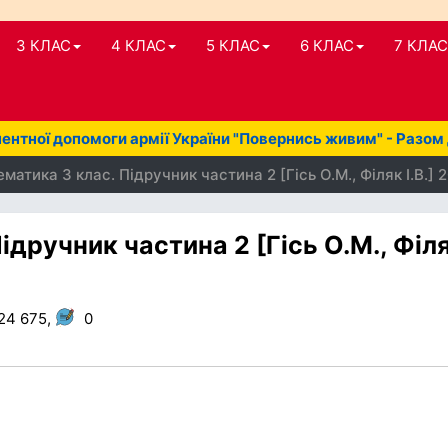
3 КЛАС
4 КЛАС
5 КЛАС
6 КЛАС
7 КЛАС
нтної допомоги армії України "Повернись живим" - Разом
матика 3 клас. Підручник частина 2 [Гісь О.М., Філяк І.В.] 
ідручник частина 2 [Гісь О.М., Філ
24 675,
0