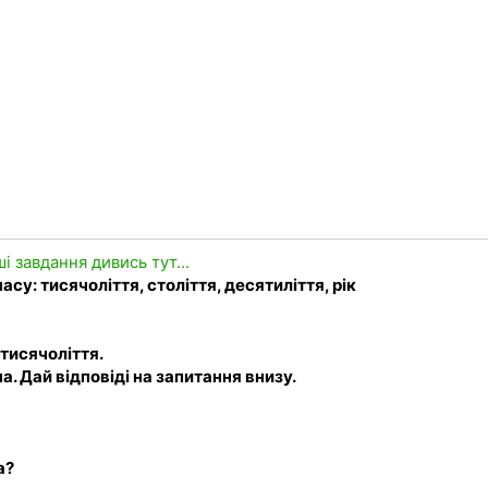
ші завдання дивись тут...
асу: тисячоліття, століття, десятиліття, рік
тисячоліття.
. Дай відповіді на запитання внизу.
а?