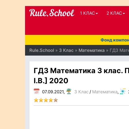
1 КЛАС
2 КЛАС
Фонд компоне
Rule.School
»
3 Клас
»
Математика
» ГДЗ Мате
ГДЗ Математика 3 клас. П
І.В.] 2020
07.09.2021,
3 Клас
/
Математика
,