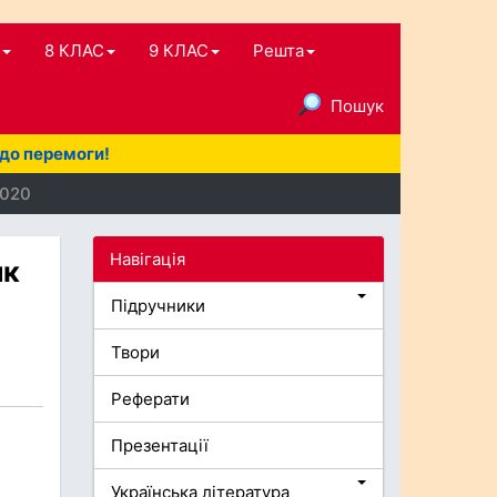
8 КЛАС
9 КЛАС
Решта
Пошук
 до перемоги!
2020
Навігація
як
Підручники
Твори
Реферати
Презентації
Українська література