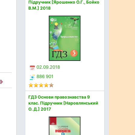
Підручник [Ярошенко О.Г., Бойко
В.М.] 2018
02.09.2018
886 901
ГДЗ Основи правознавства 9
клас. Підручник [Наровлянський
О. Д.] 2017