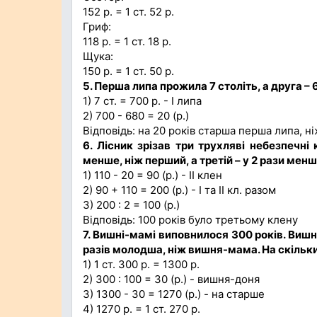
152 р. = 1 ст. 52 р.
Гриф:
118 р. = 1 ст. 18 р.
Щука:
150 р. = 1 ст. 50 р.
5. Перша липа прожила 7 століть, а друга – 
1) 7 ст. = 700 р. - І липа
2) 700 - 680 = 20 (р.)
Відповідь: на 20 років старша перша липа, ні
6. Лісник зрізав три трухляві небезпечні
менше, ніж перший, а третій – у 2 рази менш
1) 110 - 20 = 90 (р.) - ІІ клен
2) 90 + 110 = 200 (р.) - І та ІІ кл. разом
3) 200 : 2 = 100 (р.)
Відповідь: 100 років було третьому клену
7. Вишні-мамі виповнилося 300 років. Вишн
разів молодша, ніж вишня-мама. На скільк
1) 1 ст. 300 р. = 1300 р.
2) 300 : 100 = 30 (р.) - вишня-доня
3) 1300 - 30 = 1270 (р.) - на старше
4) 1270 р. = 1 ст. 270 р.