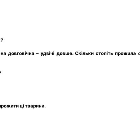
а?
на довговічна – удвічі довше. Скільки століть прожила 
?
прожити ці тварини.