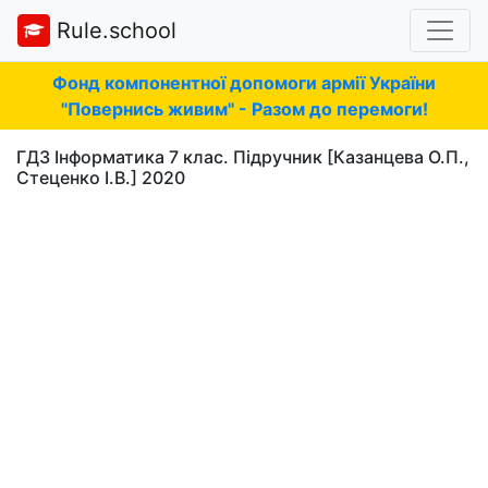
Rule.school
Фонд компонентної допомоги армії України
"Повернись живим" - Разом до перемоги!
ГДЗ Інформатика 7 клас. Підручник [Казанцева О.П.,
Стеценко І.В.] 2020