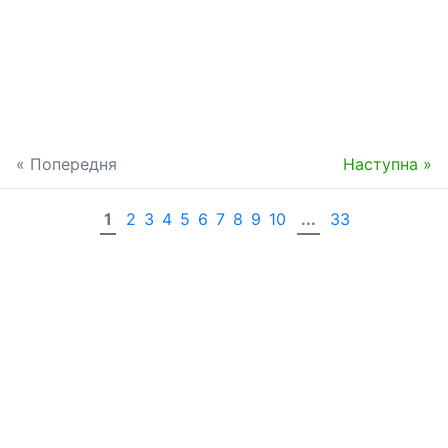
« Попередня
Наступна »
1
2
3
4
5
6
7
8
9
10
...
33