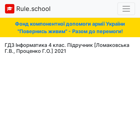
Rule.school
Фонд компонентної допомоги армії України
"Повернись живим" - Разом до перемоги!
ГДЗ Інформатика 4 клас. Підручник [Ломаковська
Г.В., Проценко Г.О.] 2021