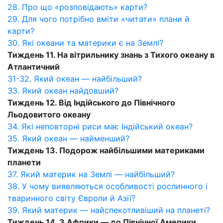
28. Про що «розповідають» карти?
29. Для чого потрібно вміти «читати» плани й
карти?
30. Які океани та материки є на Землі?
Тиждень 11. На вітрильнику знань з Тихого океану в
Атлантичний
31-32. Який океан — найбільший?
33. Який океан найдовший?
Тиждень 12. Від Індійського до Північного
Льодовитого океану
34. Які неповторні риси має Індійський океан?
35. Який океан — найменший?
Тиждень 13. Подорож найбільшими материками
планети
37. Який материк на Землі — найбільший?
38. У чому виявляються особливості рослинного і
тваринного світу Європи й Азії?
39. Який материк — найспекотливіший на планеті?
Тиждень 14. З Африки — до Північної Америки