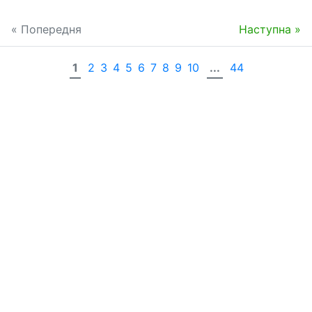
« Попередня
Наступна »
1
2
3
4
5
6
7
8
9
10
...
44