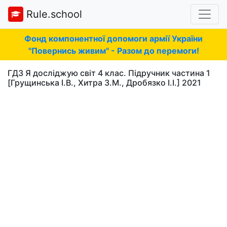
Rule.school
Фонд компонентної допомоги армії України
"Повернись живим" - Разом до перемоги!
ГДЗ Я досліджую світ 4 клас. Підручник частина 1
[Грущинська І.В., Хитра З.М., Дробязко І.І.] 2021