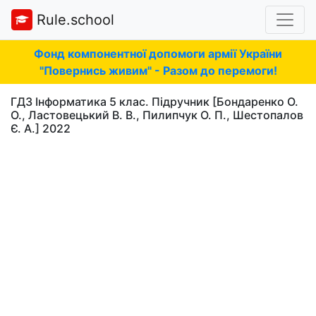
Rule.school
Фонд компонентної допомоги армії України
"Повернись живим" - Разом до перемоги!
ГДЗ Інформатика 5 клас. Підручник [Бондаренко О.
О., Ластовецький В. В., Пилипчук О. П., Шестопалов
Є. А.] 2022