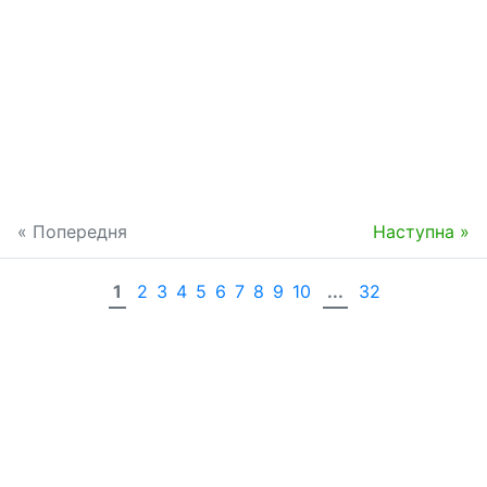
« Попередня
Наступна »
1
2
3
4
5
6
7
8
9
10
...
32