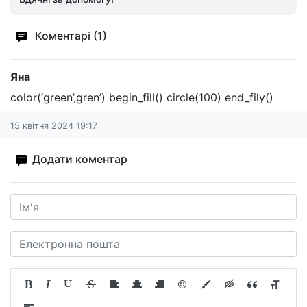
Коментарі (1)
Яна
color(‘green’,gren’) begin_fill() circle(100) end_fily()
15 квітня 2024 19:17
Додати коментар