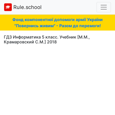
Rule.school
Фонд компонентної допомоги армії України
"Повернись живим" - Разом до перемоги!
ГДЗ Информатика 5 класс. Учебник [М.М.,
Крамаровский С.М.] 2018