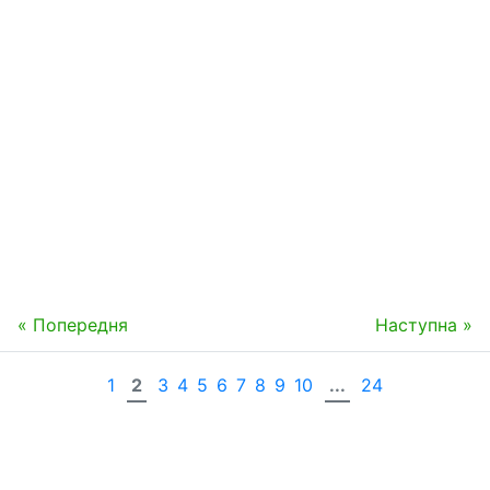
« Попередня
Наступна »
1
2
3
4
5
6
7
8
9
10
...
24