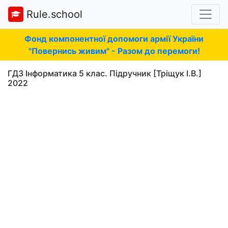
Rule.school
Фонд компонентної допомоги армії України
"Повернись живим" - Разом до перемоги!
ГДЗ Інформатика 5 клас. Підручник [Тріщук І.В.]
2022