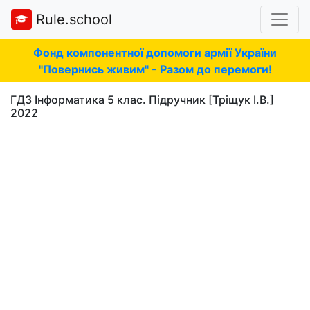
Rule.school
Фонд компонентної допомоги армії України
"Повернись живим" - Разом до перемоги!
ГДЗ Інформатика 5 клас. Підручник [Тріщук І.В.]
2022