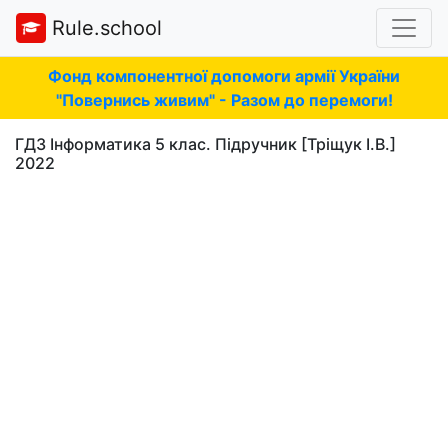
Rule.school
Фонд компонентної допомоги армії України
"Повернись живим" - Разом до перемоги!
ГДЗ Інформатика 5 клас. Підручник [Тріщук І.В.]
2022