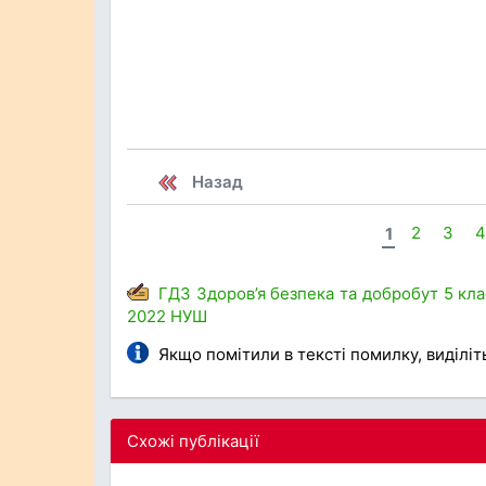
Назад
1
2
3
4
ГДЗ
Здоров’я
безпека та добробут
5 кла
2022
НУШ
Якщо помітили в тексті помилку, виділіть 
Схожі публікації