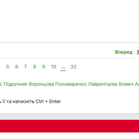
Вперед
5
6
7
8
9
10
...
32
с
Підручник
Воронцова
Пономаренко
Лаврентьєва
Хомич
А
її та натисніть Ctrl + Enter