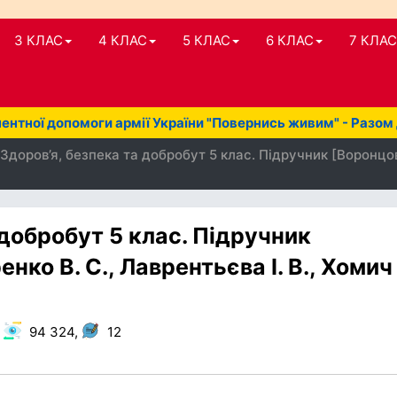
3 КЛАС
4 КЛАС
5 КЛАС
6 КЛАС
7 КЛАС
нтної допомоги армії України "Повернись живим" - Разом
Здоров’я, безпека та добробут 5 клас. Підручник [Воронцова 
 добробут 5 клас. Підручник
нко В. С., Лаврентьєва І. В., Хомич
,
94 324,
12