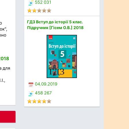
552 031
ГДЗ Вступ до історії 5 клас.
о
Підручник [Гісем О.В.] 2018
ок",
ено
2018
а для
І.,
04.09.2019
458 267