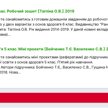
ас. Робочий зошит [Тагліна О.В.] 2019
ете ознайомитись з готовим домашнім завданням до робочог
 у двох варіантах з основ здоров'я 6 клас. Видавництво "Ран
та: Тагліна О.В. Рік видання 2014-2019. У даній новині вклад
ма)...
 5 клас. Міні проекти [Бойченко Т.Є. Василенко С.В.] 
те ознайомитись міні проектами (рефератами) до підручник
 освіти з основ здоров'я 5 клас. П'ятий рік навчання.
 Автори підручника: Бойченко Т.Є., Василенко С.В., Гущина Н.
018. Нова...