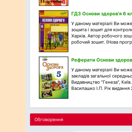
ГДЗ Основи здоров'я 6 кл
У даному матеріалі Ви мож
зошита і зошит для контролю
Харків. Автор робочого зоши
робочий зошит. (Нова програ
Реферати Основи здоров'я
У даному матеріалі Ви може
закладів загальної середньої
Видавництво "Генеза", Київ.
Василашко І.П. Рік видання 2
Обговорення