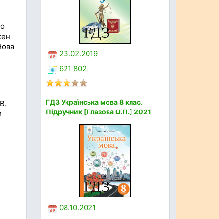
ко
жен
Нова
23.02.2019
621 802
ГДЗ Українська мова 8 клас.
В.
Підручник [Глазова О.П.] 2021
и
08.10.2021