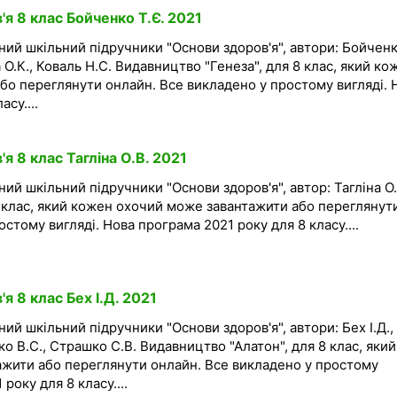
я 8 клас Бойченко Т.Є. 2021
ний шкільний підручники "Основи здоров'я", автори: Бойчен
а О.К., Коваль Н.С. Видавництво "Генеза", для 8 клас, який ко
бо переглянути онлайн. Все викладено у простому вигляді. 
су....
я 8 клас Тагліна О.В. 2021
ий шкільний підручники "Основи здоров'я", автор: Тагліна О.
8 клас, який кожен охочий може завантажити або переглянут
стому вигляді. Нова програма 2021 року для 8 класу....
я 8 клас Бех І.Д. 2021
ий шкільний підручники "Основи здоров'я", автори: Бех І.Д.,
о В.С., Страшко С.В. Видавництво "Алатон", для 8 клас, який
жити або переглянути онлайн. Все викладено у простому
року для 8 класу....