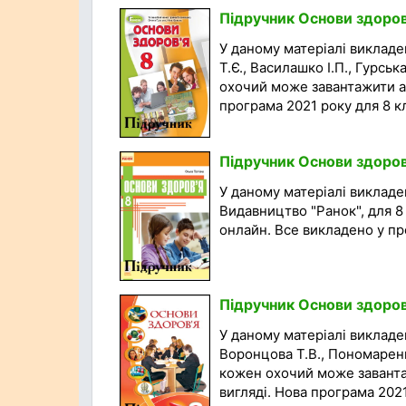
Підручник Основи здоров'
У даному матеріалі викладе
Т.Є., Василашко І.П., Гурськ
охочий може завантажити а
програма 2021 року для 8 кла
Підручник Основи здоров'
У даному матеріалі викладен
Видавництво "Ранок", для 
онлайн. Все викладено у про
Підручник Основи здоров'
У даному матеріалі викладен
Воронцова Т.В., Пономаренк
кожен охочий може заванта
вигляді. Нова програма 2021 