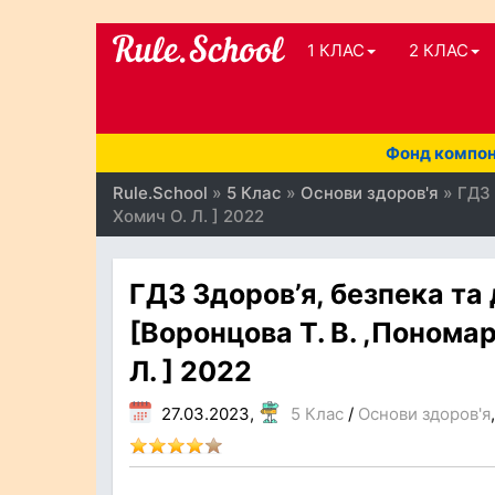
1 КЛАС
2 КЛАС
Фонд компоне
Rule.School
»
5 Клас
»
Основи здоров'я
» ГДЗ 
Хомич О. Л. ] 2022
ГДЗ Здоров’я, безпека та
[Воронцова Т. В. ,Пономаре
Л. ] 2022
27.03.2023,
5 Клас
/
Основи здоров'я