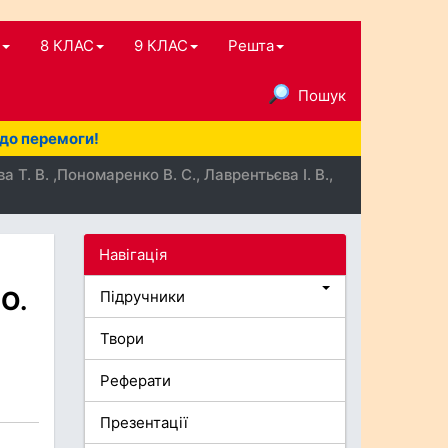
8 КЛАС
9 КЛАС
Решта
Пошук
 до перемоги!
Т. В. ,Пономаренко В. С., Лаврентьєва І. В.,
Навігація
 О.
Підручники
Твори
Реферати
Презентації