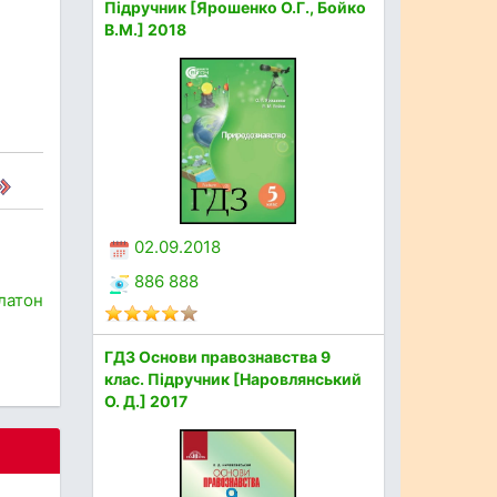
Підручник [Ярошенко О.Г., Бойко
В.М.] 2018
02.09.2018
886 888
латон
ГДЗ Основи правознавства 9
клас. Підручник [Наровлянський
О. Д.] 2017