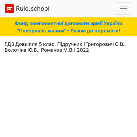
Rule.school
Фонд компонентної допомоги армії України
"Повернись живим" - Разом до перемоги!
ГДЗ Довкілля 5 клас. Підручник [Григорович О.В.,
Болотіна Ю.В., Романов М.В.] 2022