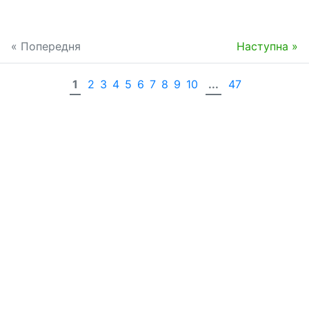
« Попередня
Наступна »
1
2
3
4
5
6
7
8
9
10
...
47