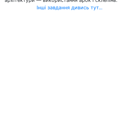
архітектури — використання арок і склепінь.
Інші завдання дивись тут...