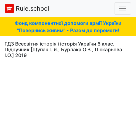
Rule.school
Фонд компонентної допомоги армії України
"Повернись живим" - Разом до перемоги!
ГДЗ Всесвітня історія і історія України 6 клас.
Підручник [Щупак І. Я., Бурлака О.В., Піскарьова
І.О.] 2019