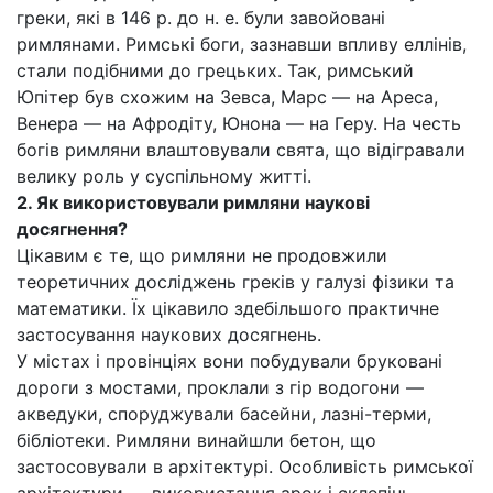
греки, які в 146 р. до н. е. були завойовані
римлянами. Римські боги, зазнавши впливу еллінів,
стали подібними до грецьких. Так, римський
Юпітер був схожим на Зевса, Марс — на Ареса,
Венера — на Афродіту, Юнона — на Геру. На честь
богів римляни влаштовували свята, що відігравали
велику роль у суспільному житті.
2. Як використовували римляни наукові
досягнення?
Цікавим є те, що римляни не продовжили
теоретичних досліджень греків у галузі фізики та
математики. Їх цікавило здебільшого практичне
застосування наукових досягнень.
У містах і провінціях вони побудували бруковані
дороги з мостами, проклали з гір водогони —
акведуки, споруджували басейни, лазні-терми,
бібліотеки. Римляни винайшли бетон, що
застосовували в архітектурі. Особливість римської