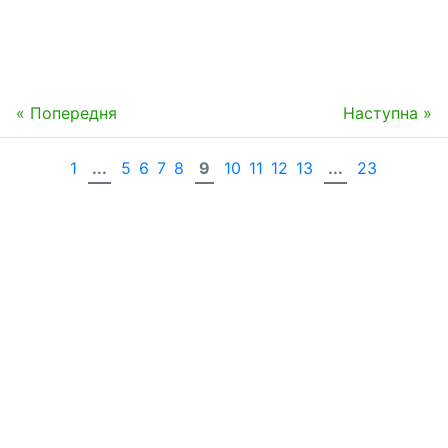
« Попередня
Наступна »
1
...
5
6
7
8
9
10
11
12
13
...
23