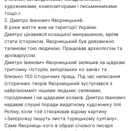
художниками, композиторами і письменниками
тощо.»
2. Дмитро Іванович Яворницький.
В роки життя жив на території України.
Дмитро цікавився козацької минувшиною, мріяв
стати істориком. Яворницький був дивовижно
таланови тою людиною. Працював археологом та
архіваріусом.
Дмитро Іванович Яворницький залишив на щадкам
тритомну «Історію запорізьких ко заків» та
близько 150 історичних праць. Під час написання
історичних творів Яворницький зустрічався з
найрізноманіт нішими людьми: селянами,
городянами і на щадками козаків. Дмитро Іванович
надавав слушні поради видатному художнику Іллі
Рєпіну, коли той створював відому картину
«Запорожці пишуть листа турецькому султану».
Саме Яворниць-хого в образі січового писаря