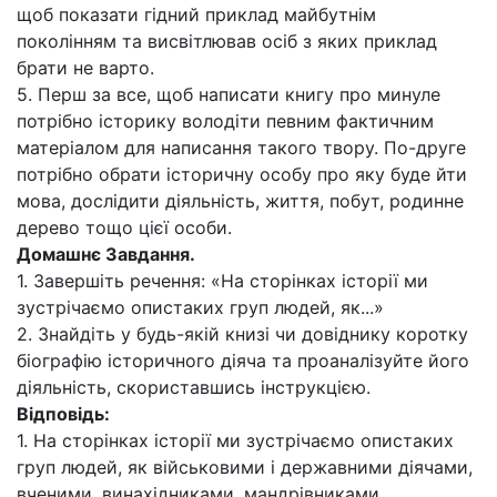
щоб показати гідний приклад майбутнім
поколінням та висвітлював осіб з яких приклад
брати не варто.
5. Перш за все, щоб написати книгу про минуле
потрібно історику володіти певним фактичним
матеріалом для написання такого твору. По-друге
потрібно обрати історичну особу про яку буде йти
мова, дослідити діяльність, життя, побут, родинне
дерево тощо цієї особи.
Домашнє Завдання.
1. Завершіть речення: «На сторінках історії ми
зустрічаємо опистаких груп людей, як...»
2. Знайдіть у будь-якій книзі чи довіднику коротку
біографію історичного діяча та проаналізуйте його
діяльність, скориставшись інструкцією.
Відповідь:
1. На сторінках історії ми зустрічаємо опистаких
груп людей, як військовими і державними діячами,
вченими, винахідниками, мандрівниками,