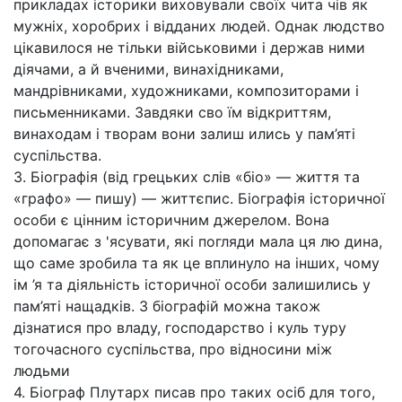
прикладах історики виховували своїх чита чів як
мужніх, хоробрих і відданих людей. Однак людство
цікавилося не тільки військовими і держав ними
діячами, а й вченими, винахідниками,
мандрівниками, художниками, композиторами і
письменниками. Завдяки сво їм відкриттям,
винаходам і творам вони залиш ились у пам’яті
суспільства.
3. Біографія (від грецьких слів «біо» — життя та
«графо» — пишу) — життєпис. Біографія історичної
особи є цінним історичним джерелом. Вона
допомагає з 'ясувати, які погляди мала ця лю дина,
що саме зробила та як це вплинуло на інших, чому
ім ’я та діяльність історичної особи залишились у
пам’яті нащадків. З біографій можна також
дізнатися про владу, господарство і куль туру
тогочасного суспільства, про відносини між
людьми
4. Біограф Плутарх писав про таких осіб для того,