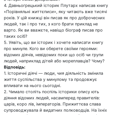
4. Давньогрецький історик Плутарх написав книгу
«Порівняльні життєписи», яку читають вже тисячі
років. У цій книжці він писав як про доброчесних
людей, так і про тих, з кого брати приклад не
варто. Як ви вважєте, навіщо біограф писав про
таких осіб?
5. Уявіть, що ви історик і хочете написати книгу
про минуле. Кого ви оберете своїми героями:
відомих діячів, невідомих поки що осіб чи групи
людей, наприклад дітей або мореплавців? Чому?
Відповідь:
1. Історичні діячі — люди, чия діяльність змінила
життя суспільства у минулому та продовжує
впливати на нього сьогодні.
2. Чимало століть поспіль історики опису ють
діяння відомих людей, насамперед правителів:
царів, коро лів, імператорів. Прижиттєва слава
супроводжувала й видатних полководців. На їхніх