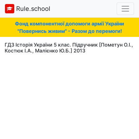
Rule.school
Фонд компонентної допомоги армії України
"Повернись живим" - Разом до перемоги!
ГДЗ Історія України 5 клас. Підручник [Пометун О.І.,
Костюк І.А., Малієнко Ю.Б.] 2013